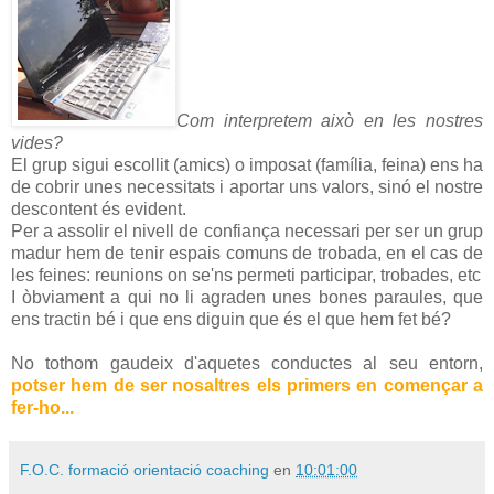
Com interpretem això en les nostres
vides?
El grup sigui escollit (amics) o imposat (família, feina) ens ha
de cobrir unes necessitats i aportar uns valors, sinó el nostre
descontent és evident.
Per a assolir el nivell de confiança necessari per ser un grup
madur hem de tenir espais comuns de trobada, en el cas de
les feines: reunions on se'ns permeti participar, trobades, etc
I òbviament a qui no li agraden unes bones paraules, que
ens tractin bé i que ens diguin que és el que hem fet bé?
No tothom gaudeix d'aquetes conductes al seu entorn,
potser hem de ser nosaltres els primers en començar a
fer-ho...
F.O.C. formació orientació coaching
en
10:01:00