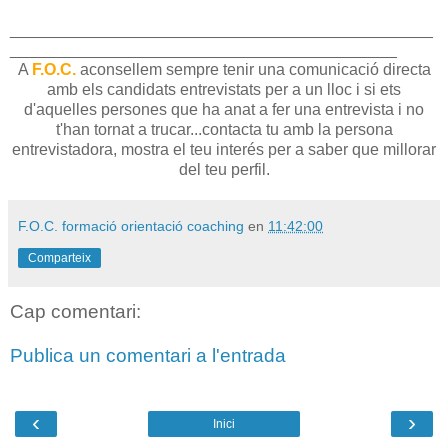
_______________________________________________
___________________________________________
A
F.O.C.
aconsellem sempre tenir una comunicació directa
amb els candidats entrevistats per a un lloc i si ets
d'aquelles persones que ha anat a fer una entrevista i no
t'han tornat a trucar...contacta tu amb la persona
entrevistadora, mostra el teu interés per a saber que millorar
del teu perfil.
F.O.C. formació orientació coaching
en
11:42:00
Comparteix
Cap comentari:
Publica un comentari a l'entrada
‹
›
Inici