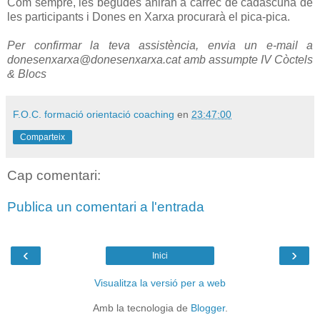
Com sempre, les begudes aniran a càrrec de cadascuna de
les participants i Dones en Xarxa procurarà el pica-pica.
Per confirmar la teva assistència, envia un e-mail a
donesenxarxa@donesenxarxa.cat amb assumpte IV Còctels
& Blocs
F.O.C. formació orientació coaching
en
23:47:00
Comparteix
Cap comentari:
Publica un comentari a l'entrada
‹
›
Inici
Visualitza la versió per a web
Amb la tecnologia de
Blogger
.