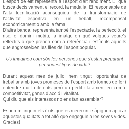
L'esport de èlit representa a l'esport d'alt rendiment. El que
busca decisivament el record, la medalla. El responsable de
l'alta tecnificació aconseguida, de la transformació de
l'activitat esportiva en un treball, recompensat
econòmicament o amb la fama.
D'altra banda, representa també l'espectacle, la perfecció, el
risc, el domini motriu, la imatge en què volgués veure's
reflectits o que prenen com a referència i estímuls aquells
que engrosseixen les files de l'esport popular.
Us imagineu com són les persones que s'estan preparant
per aquest tipus de vida?
Durant aquest mes de juliol hem tingut l'oportunitat de
treballar amb joves promeses de l'esport amb formes de fer i
entendre molt diferents però un perfil clarament en comú:
competitivitat, ganes d'acció i vitalitat.
Qui diu que els interessos no ens fan assemblar?
Esperem tinguin els èxits que es mereixin i sàpiguen aplicar
aquestes qualitats a tot allò que engeguin a les seves vides.
Gràcies!