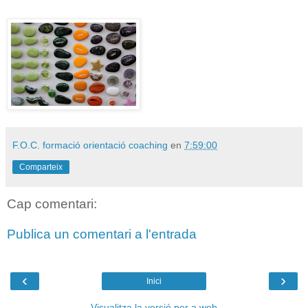
F.O.C. formació orientació coaching
en
7:59:00
Comparteix
Cap comentari:
Publica un comentari a l'entrada
‹
›
Inici
Visualitza la versió per a web