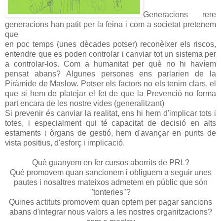
Generacions rere
generacions han patit per la feina i com a societat pretenem
que
en poc temps (unes dècades potser) reconèixer els riscos,
entendre que es poden controlar i canviar tot un sistema per
a controlar-los. Com a humanitat per què no hi havíem
pensat abans? Algunes persones ens parlarien de la
Piràmide de Maslow. Potser els factors no els tenim clars, el
que si hem de platejar el fet de que la Prevenció no forma
part encara de les nostre vides (generalitzant)
Si prevenir és canviar la realitat, ens hi hem d'implicar tots i
totes, i especialment qui té capacitat de decisió en alts
estaments i òrgans de gestió, hem d'avançar en punts de
vista positius, d'esforç i implicació.
Què guanyem en fer cursos aborrits de PRL?
Què promovem quan sancionem i obliguem a seguir unes
pautes i nosaltres mateixos admetem en públic que són
"tonteries"?
Quines actituts promovem quan optem per pagar sancions
abans d'integrar nous valors a les nostres organitzacions?