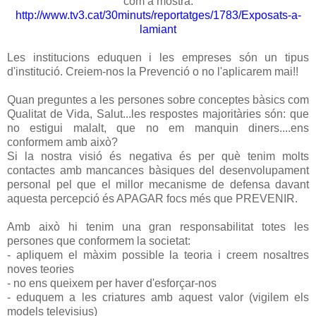
com a mostra:
http://www.tv3.cat/30minuts/reportatges/1783/Exposats-a-
lamiant
Les institucions eduquen i les empreses són un tipus
d'institució. Creiem-nos la Prevenció o no l'aplicarem mai!!
Quan preguntes a les persones sobre conceptes bàsics com
Qualitat de Vida, Salut...les respostes majoritàries són: que
no estigui malalt, que no em manquin diners....ens
conformem amb això?
Si la nostra visió és negativa és per què tenim molts
contactes amb mancances bàsiques del desenvolupament
personal pel que el millor mecanisme de defensa davant
aquesta percepció és APAGAR focs més que PREVENIR.
Amb això hi tenim una gran responsabilitat totes les
persones que conformem la societat:
- apliquem el màxim possible la teoria i creem nosaltres
noves teories
- no ens queixem per haver d'esforçar-nos
- eduquem a les criatures amb aquest valor (vigilem els
models televisius)