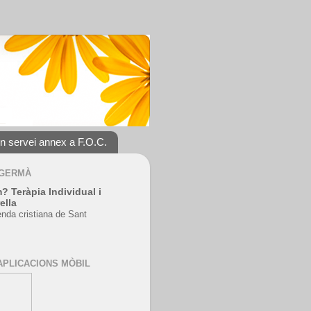
un servei annex a F.O.C.
 GERMÀ
? Teràpia Individual i
ella
enda cristiana de Sant
APLICACIONS MÒBIL