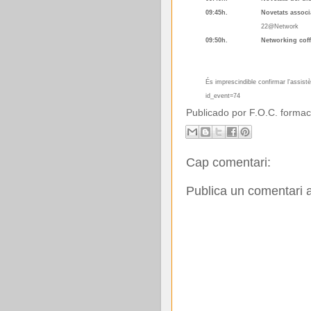
09:45h.
Novetats assoc
22@Network
09:50h.
Networking coff
És imprescindible
confirmar l'assist
id_event=74
Publicado por
F.O.C. formac
Cap comentari:
Publica un comentari a