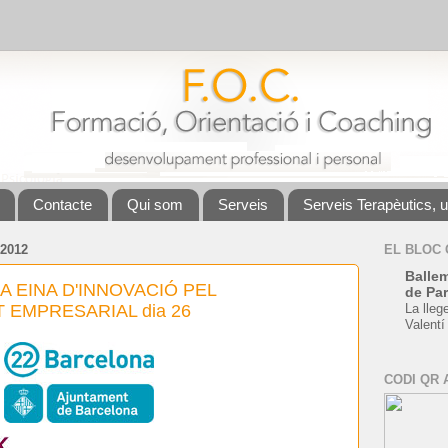
Contacte
Qui som
Serveis
Serveis Terapèutics, 
2012
EL BLOC
Ballem
A EINA D'INNOVACIÓ PEL
de Par
EMPRESARIAL dia 26
La lleg
Valentí
CODI QR 