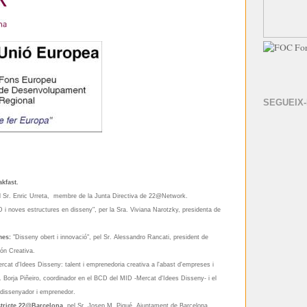
SEGUEIX
kfast.
el Sr. Enric Urreta, membre de la Junta Directiva de 22@Network.
 i noves estructures en disseny", per la Sra. Viviana Narotzky, presidenta de
mes:
"Disseny obert i innovació", pel Sr. Alessandro Rancati, president de
ión Creativa.
cat d'Idees Disseny: talent i emprenedoria creativa a l'abast d'empreses i
r. Borja Piñeiro, coordinador en el BCD del MID -Mercat d'Idees Disseny- i el
 dissenyador i emprenedor.
stricte 22@Barcelona,
pel Sr. Josep M. Piqué, Ajuntament de Barcelona.