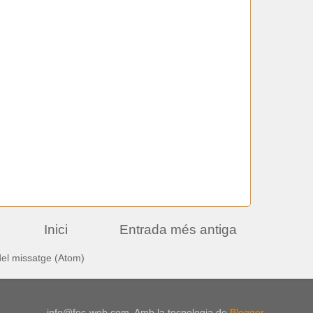
Inici
Entrada més antiga
el missatge (Atom)
info@foc-web.com. Amb la tecnologia de
Blogger
.