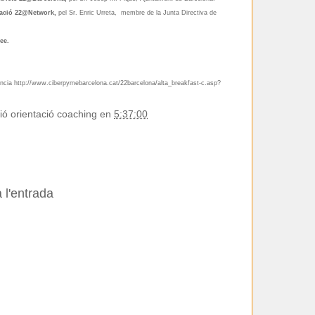
iació 22@Network,
pel Sr. Enric Urreta, membre de la Junta Directiva de
ee.
ència
http://www.ciberpymebarcelona.cat/22barcelona/alta_breakfast-c.asp?
ió orientació coaching
en
5:37:00
 l'entrada