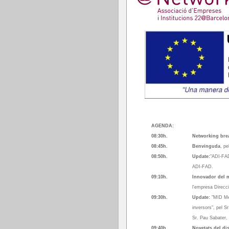
AGENDA:
08:30h.
Networking brea
08:45h.
Benvinguda
, p
08:50h.
Update:
"ADI-FAD
ADI-FAD.
09:10h.
Innovador del 
l'empresa Direcc
09:30h.
Update:
"MID Mer
inversors", pel S
Sr. Pau Sabater,
09:40h.
Novetats del di