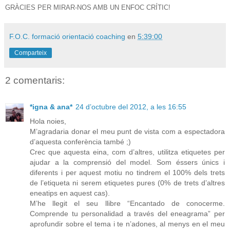
GRÀCIES PER MIRAR-NOS AMB UN ENFOC CRÍTIC!
F.O.C. formació orientació coaching
en
5:39:00
Comparteix
2 comentaris:
*igna & ana*
24 d’octubre del 2012, a les 16:55
Hola noies,
M’agradaria donar el meu punt de vista com a espectadora
d’aquesta conferència també ;)
Crec que aquesta eina, com d’altres, utilitza etiquetes per
ajudar a la comprensió del model. Som éssers únics i
diferents i per aquest motiu no tindrem el 100% dels trets
de l’etiqueta ni serem etiquetes pures (0% de trets d’altres
eneatips en aquest cas).
M’he llegit el seu llibre “Encantado de conocerme.
Comprende tu personalidad a través del eneagrama” per
aprofundir sobre el tema i te n’adones, al menys en el meu