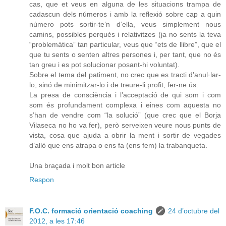
cas, que et veus en alguna de les situacions trampa de
cadascun dels números i amb la reflexió sobre cap a quin
número pots sortir-te’n d’ella, veus simplement nous
camins, possibles perquès i relativitzes (ja no sents la teva
“problemàtica” tan particular, veus que “ets de llibre”, que el
que tu sents o senten altres persones i, per tant, que no és
tan greu i es pot solucionar posant-hi voluntat).
Sobre el tema del patiment, no crec que es tracti d’anul·lar-
lo, sinó de minimitzar-lo i de treure-li profit, fer-ne ús.
La presa de consciència i l’acceptació de qui som i com
som és profundament complexa i eines com aquesta no
s’han de vendre com “la solució” (que crec que el Borja
Vilaseca no ho va fer), però serveixen veure nous punts de
vista, cosa que ajuda a obrir la ment i sortir de vegades
d’allò que ens atrapa o ens fa (ens fem) la trabanqueta.
Una braçada i molt bon article
Respon
F.O.C. formació orientació coaching
24 d’octubre del
2012, a les 17:46