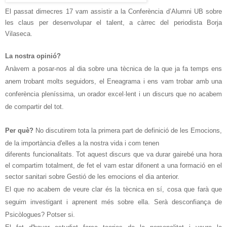
El passat dimecres 17 vam assistir a la
Conferència d’Alumni UB sobre
les claus per desenvolupar el talent, a càrrec del periodista Borja
Vilaseca.
La nostra opinió?
Anàvem a posar-nos al dia sobre una
tècnica
de la que ja fa temps ens
anem trobant molts seguidors, el Eneagrama i ens vam trobar amb una
conferència pleníssima, un orador excel·lent i un discurs que no acabem
de compartir del tot.
Per què?
No discutirem tota la primera part de definició de les Emocions,
de la
importància
d'elles
a la nostra vida i com tenen
diferents funcionalitats. Tot aquest discurs que va durar gairebé una hora
el compartim totalment, de fet el vam estar difonent a una formació en el
sector sanitari sobre Gestió de les emocions el dia anterior.
El que no acabem de veure clar és la
tècnica
en sí, cosa que farà que
seguim investigant i aprenent més sobre ella. Serà desconfiança de
Psicòlogues? Potser si.