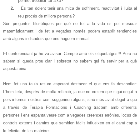
permet treballar tot això?
2.
És tan dolent tenir una mica de sofriment, reactivitat i lluita al
teu
procés
de millora personal?
Són preguntes filosòfiques per què no tot a la vida es pot mesurar
matemàticament i de fet a vegades només podem establir tendències
amb alguns indicadors que ens haguem marcat.
El conferenciant ja ho va avisar. Compte amb els etiquetatges!!! Però no
sabem si queda prou clar i sobretot no sabem qui fa servir per a què
aquesta eina.
Hem fet una taula resum esperant destacar el que ens fa desconfiar:
L'hem feta, després de molta reflexió, ja que no creiem que sigui degut a
pors internes nostres com suggeririen alguns, sinó més aviat degut a que
a través de
Teràpia
Formacions i Coaching tractem amb diferents
persones i ens espanta veure com a vegades creences errònies, locus de
controls externs i camins que semblen fàcils influeixen en el camí cap a
la felicitat de les mateixes.