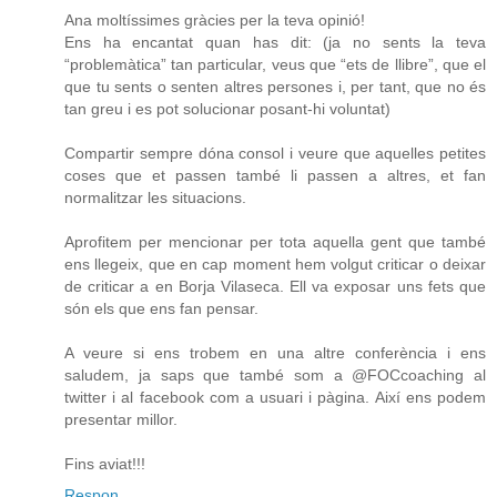
Ana moltíssimes gràcies per la teva opinió!
Ens ha encantat quan has dit: (ja no sents la teva
“problemàtica” tan particular, veus que “ets de llibre”, que el
que tu sents o senten altres persones i, per tant, que no és
tan greu i es pot solucionar posant-hi voluntat)
Compartir sempre dóna consol i veure que aquelles petites
coses que et passen també li passen a altres, et fan
normalitzar les situacions.
Aprofitem per mencionar per tota aquella gent que també
ens llegeix, que en cap moment hem volgut criticar o deixar
de criticar a en Borja Vilaseca. Ell va exposar uns fets que
són els que ens fan pensar.
A veure si ens trobem en una altre conferència i ens
saludem, ja saps que també som a @FOCcoaching al
twitter i al facebook com a usuari i pàgina. Així ens podem
presentar millor.
Fins aviat!!!
Respon