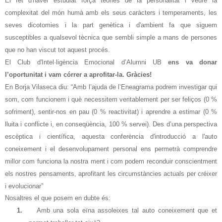
El fet
d'haver
estudiat força teories de la personalitat i veure la
complexitat del món humà amb els seus caràcters i temperaments, les
seves dicotomies i la part
genètica
i
d'ambient
fa que siguem
susceptibles a qualsevol
tècnica
que sembli simple a mans de persones
que no han viscut tot aquest procés.
E
l Club
d'Intel·ligència
Emocional d’Alumni UB
ens va donar
l’oportunitat i vam córrer a aprofitar-la. Gràcies!
En Borja Vilaseca diu: “
Amb l’ajuda de l’Eneagrama podrem investigar qui
som, com funcionem i què necessitem veritablement per ser feliços (0 %
sofriment), sentir-nos en pau (0 % reactivitat) i aprendre a estimar (0 %
lluita i conflicte i, en conseqüència, 100 % servei). Des d’una perspectiva
escèptica i científica, aquesta conferència
d'introducció
a
l'auto
coneixement
i el desenvolupament personal ens permetrà comprendre
millor com funciona la nostra ment i com podem reconduir conscientment
els nostres pensaments, aprofitant les circumstàncies actuals per créixer
i evolucionar”
Nosaltres el que posem en dubte és:
1.
Amb una sola eïna assoleixes tal
auto coneixement
que et