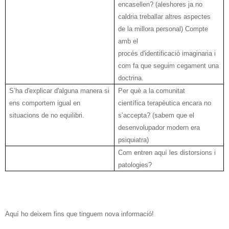
encasellen? (aleshores ja no
caldria treballar altres aspectes
de la millora personal) Compte
amb el
procés
d'identificació
imaginaria i
com fa que seguim cegament una
doctrina.
S’ha
d'explicar
d'alguna
manera si
Per què a la comunitat
ens comportem igual en
científica
terapèutica
encara no
situacions de no equilibri.
s’accepta? (sabem que el
desenvolupador modern era
psiquiatra)
Com entren aquí les distorsions i
patologies?
Aquí ho deixem fins que tinguem nova informació!