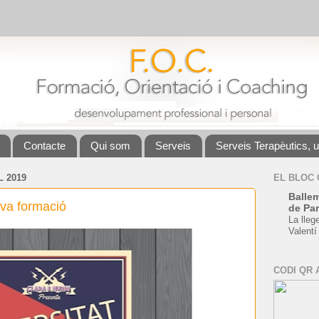
Contacte
Qui som
Serveis
Serveis Terapèutics, 
 2019
EL BLOC
Ballem
teva formació
de Par
La lleg
Valentí
CODI QR 