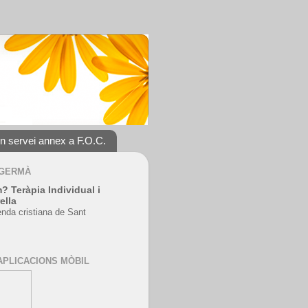
un servei annex a F.O.C.
 GERMÀ
? Teràpia Individual i
ella
enda cristiana de Sant
APLICACIONS MÒBIL