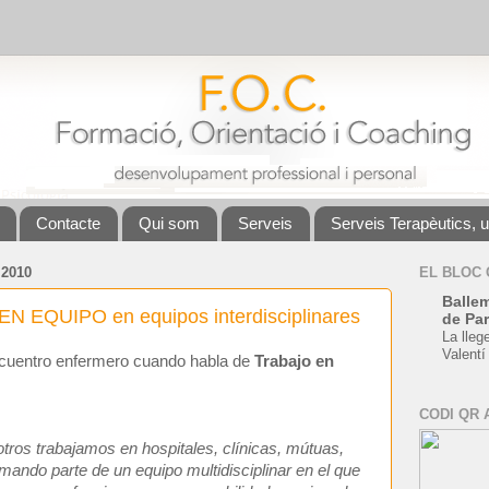
Contacte
Qui som
Serveis
Serveis Terapèutics, 
 2010
EL BLOC
Ballem
 EQUIPO en equipos interdisciplinares
de Par
La lleg
Valentí
ncuentro enfermero cuando habla de
Trabajo en
CODI QR 
tros trabajamos en hospitales, clínicas, mútuas,
rmando parte de un equipo multidisciplinar en el que