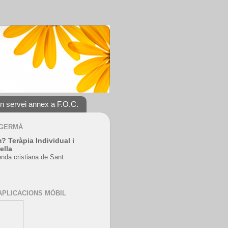
un servei annex a F.O.C.
 GERMÀ
? Teràpia Individual i
ella
enda cristiana de Sant
APLICACIONS MÒBIL