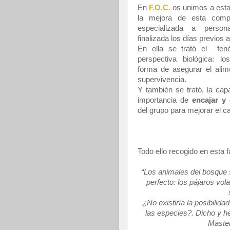
En
F.O.C.
os unimos a esta
la mejora de esta comp
especializada a person
finalizada los días previos 
En ella se trató el fe
perspectiva biológica: 
forma de asegurar el alim
supervivencia.
Y también se trató, la cap
importancia de
encajar y 
del grupo para mejorar el c
Todo ello recogido en esta 
“Los animales del bosque s
perfecto: los pájaros vol
¿No existiría la posibili
las especies?. Dicho y h
Master