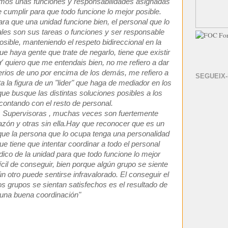
mos unas funciones y responsabilidades asignadas
cumplir para que todo funcione lo mejor posible.
ara que una unidad funcione bien, el personal que lo
les son sus tareas o funciones y ser responsable
osible, manteniendo el respeto bidireccional en la
e haya gente que trate de negarlo, tiene que existir
Y quiero que me entendais bien, no me refiero a dar
erios de uno por encima de los demás, me refiero a
SEGUEIX
a la figura de un "lider" que haga de mediador en los
que busque las distintas soluciones posibles a los
ontando con el resto de personal.
as Supervisoras , muchas veces son fuertemente
razón y otras sin ella.Hay que reconocer que es un
que la persona que lo ocupa tenga una personalidad
e tiene que intentar coordinar a todo el personal
dico de la unidad para que todo funcione lo mejor
ícil de conseguir, bien porque algún grupo se siente
n otro puede sentirse infravalorado. El conseguir el
los grupos se sientan satisfechos es el resultado de
una buena coordinación"