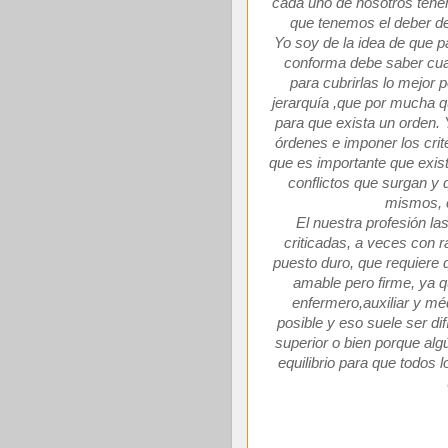
cada uno de nosotros tene
que tenemos el deber de 
Yo soy de la idea de que p
conforma debe saber cua
para cubrirlas lo mejor p
jerarquía ,que por mucha qu
para que exista un orden. 
órdenes e imponer los crit
que es importante que exist
conflictos que surgan y 
mismos, c
El nuestra profesión l
criticadas, a veces con 
puesto duro, que requiere 
amable pero firme, ya qu
enfermero,auxiliar y mé
posible y eso suele ser dif
superior o bien porque algú
equilibrio para que todos 