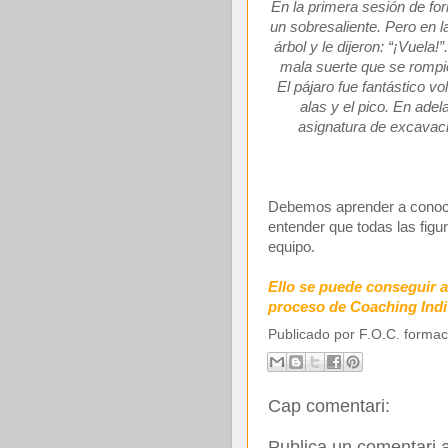
En la primera sesión de for
un sobresaliente. Pero en la
árbol y le dijeron: “¡Vuela!”
mala suerte que se rompió 
El pájaro fue fantástico v
alas y el pico. En adel
asignatura de excavaci
Debemos aprender a conocer
entender que todas las figu
equipo.
Ello se puede conseguir a
proceso de Coaching Indi
Publicado por
F.O.C. formac
Cap comentari:
Publica un comentari a