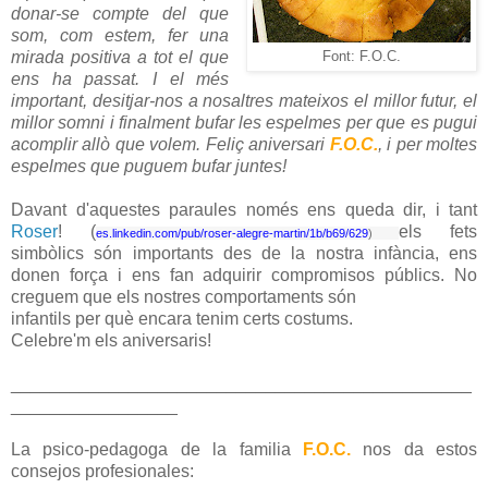
donar-se compte del que
som, com estem, fer una
mirada positiva a tot el que
Font: F.O.C.
ens ha passat. I el més
important, desitjar-nos a nosaltres mateixos el millor futur, el
millor somni i finalment bufar les espelmes per que es pugui
acomplir allò que volem. Feliç aniversari
F.O.C.
, i per moltes
espelmes que puguem bufar juntes!
Davant d'aquestes paraules només ens queda dir, i tant
Roser
! (
els fets
es.linkedin.com/pub/roser-alegre-martin/1b/b69/629
)
simbòlics són importants des de la nostra infància, ens
donen força i ens fan adquirir compromisos públics. No
creguem que els nostres comportaments són
infantils per què encara tenim certs costums.
Celebre'm els aniversaris!
_______________________________________________
_________________
La psico-pedagoga de la familia
F.O.C.
nos da estos
consejos profesionales: