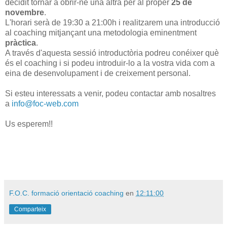
decidit tornar a obrir-ne una altra per al proper
25 de
novembre
.
L'horari serà de 19:30 a 21:00h i realitzarem una introducció
al coaching mitjançant una metodologia eminentment
pràctica
.
A través d'aquesta sessió introductòria podreu conéixer què
és el coaching i si podeu introduir-lo a la vostra vida com a
eina de desenvolupament i de creixement personal.
Si esteu interessats a venir, podeu contactar amb nosaltres
a
info@foc-web.com
Us esperem!!
F.O.C. formació orientació coaching
en
12:11:00
Comparteix