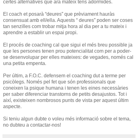
certes alternatives que ara mateix tens adormides.
El coach et posarà “deures” que prèviament hauràs
consensuat amb ell/ella. Aquests “ deures” poden ser coses
tan senzilles com trobar mitja hora al dia per a tu mateix i
aprendre a establir un espai propi.
El procés de coaching cal que sigui el més breu possible ja
que les persones tenen prou potencialitat com per a poder-
se desenvolupar per elles mateixes: de vegades, només cal
una petita empenta.
Per últim, a F.O.C. defensem el coaching dut a terme per
psicòlegs. Només pel fet que són professionals que
coneixen la psique humana i tenen les eines necessàries
per saber diferenciar transtorns de petits desajustos. Tot i
així, existeixen nombrosos punts de vista per aquest últim
aspecte.
Si teniu algun dubte o voleu més informació sobre el tema,
no dubteu a contactar-nos!