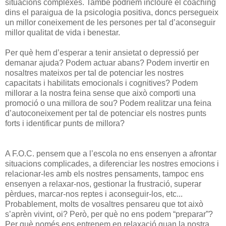
situacions complexes. També podríem incloure el coaching
dins el paraigua de la psicologia positiva, doncs persegueix
un millor coneixement de les persones per tal d’aconseguir
millor qualitat de vida i benestar.
Per què hem d’esperar a tenir ansietat o depressió per
demanar ajuda? Podem actuar abans? Podem invertir en
nosaltres mateixos per tal de potenciar les nostres
capacitats i habilitats emocionals i cognitives? Podem
millorar a la nostra feina sense que això comporti una
promoció o una millora de sou? Podem realitzar una feina
d’autoconeixement per tal de potenciar els nostres punts
forts i identificar punts de millora?
A F.O.C. pensem que a l’escola no ens ensenyen a afrontar
situacions complicades, a diferenciar les nostres emocions i
relacionar-les amb els nostres pensaments, tampoc ens
ensenyen a relaxar-nos, gestionar la frustració, superar
pèrdues, marcar-nos reptes i aconseguir-los, etc...
Probablement, molts de vosaltres pensareu que tot això
s’aprèn vivint, oi? Però, per què no ens podem “preparar”?
Per què només ens entrenem en relaxació quan la nostra