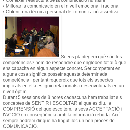
• Conèixer l’estructura de la comunicació humana
• Millorar la comunicació en el nivell emocional i racional
• Obtenir una técnica personal de comunicació assertiva
Si ens plantegem què són les
competències? hem de respondre que engloben tot allò que
ens capacita en algun aspecte concret. Ser competent en
alguna cosa significa posseir aquesta determinada
competència i per tant requereix que tots els aspectes
implicats en ella estiguin relacionats i desenvolupats en un
nivell òptim.
Durant 5 sessions de 8 hores cadascuna hem treballat els
conceptes de SENTIR i ESCOLTAR el que es diu, la
COMPRENSIÓ del que escoltem, la seva ACCEPTACIÓ i
l'ACCIÓ en conseqüència amb la informació rebuda. Així
sempre podrem dir que ha tingut lloc un bon procés de
COMUNICACIÓ.