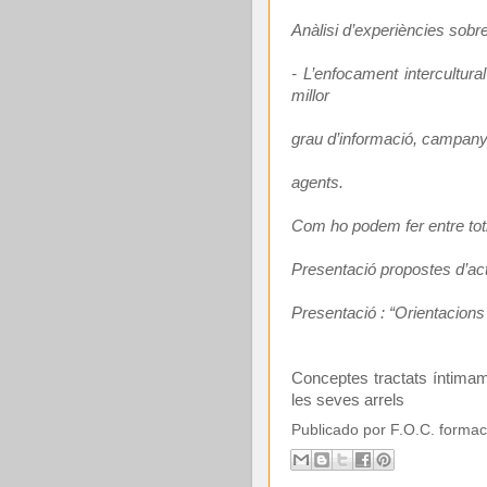
Anàlisi d’experiències sobr
- L’enfocament intercultur
millor
grau d’informació, campanye
agents.
Com ho podem fer entre to
Presentació propostes d’ac
Presentació : “Orientacions
Conceptes tractats íntimam
les seves arrels
Publicado por
F.O.C. formac