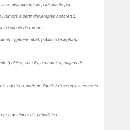
cia es dinamitzarà als participants per:
s i rumors a partir d’exemples concrets1.
ació i difusió de rumors
tothom: (gènere, edat, població receptora,
ents (polítics, socials, econòmics, mitjans de
s agents a partir de l’anàlisi d’exemples concrets
)
per a gestionar els prejudicis i