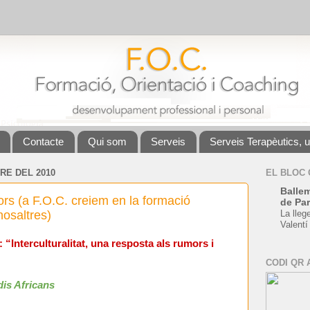
Contacte
Qui som
Serveis
Serveis Terapèutics, 
RE DEL 2010
EL BLOC
Ballem
rs (a F.O.C. creiem en la formació
de Par
nosaltres)
La lleg
Valentí
“Interculturalitat, una resposta als rumors i
CODI QR 
dis Africans