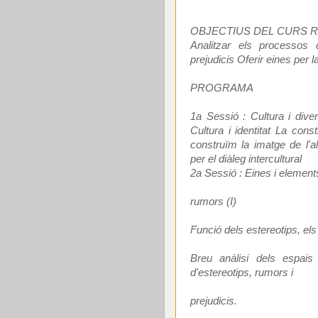
OBJECTIUS DEL CURS Reflex
Analitzar els processos d
prejudicis Oferir eines per l
PROGRAMA
1a Sessió : Cultura i dive
Cultura i identitat La con
construïm la imatge de l'a
per el diàleg intercultural
2a Sessió : Eines i elements
rumors (I)
Funció dels estereotips, els
Breu anàlisi dels espais
d'estereotips, rumors i
prejudicis.