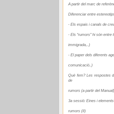
A partir del marc de referèn
Diferenciar entre estereotip
- Els espais i canals de cre
- Els “rumors” hi són entre 
immigrada,..)
- El paper dels diferents ag
comunicació..)
Què fem? Les respostes del
de
rumors (a partir del Manual
3a sessió: Eines i elements 
rumors (II)