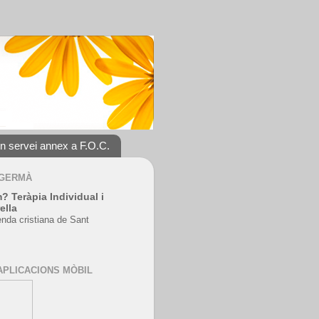
un servei annex a F.O.C.
 GERMÀ
? Teràpia Individual i
ella
enda cristiana de Sant
APLICACIONS MÒBIL