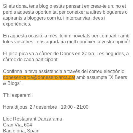
Si ets dona, tens blog o estàs pensant en crear-te un, no et
perdis aquesta oportunitat per conèixer a altres blogueres o
aspirants a bloggers com tu, i intercanviar idees i
experiències.
En aquesta ocasió, a més, tenim novetats per compartir amb
totes vosaltres i ens agradaria molt conèixer la vostra opinió!
El pica-pica va a càrrec de Dones en Xarxa. Les begudes, a
càrrec de cada participant.
Confirma la teva assistència a través del correu electrònic
donesenxarxa@donesenxarxa.cat
amb assumpte "X Beers
& Blogs".
T'hi esperem!!
Hora dijous, 2 / desembre · 19:00 - 21:00
Lloc Restaurant Danzarama
Gran Via, 604
Barcelona, Spain