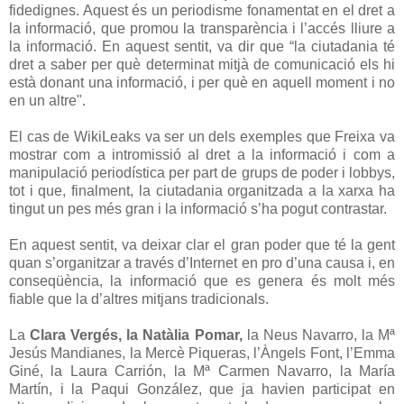
fidedignes. Aquest és un periodisme fonamentat en el dret a
la informació, que promou la transparència i l’accés lliure a
la informació. En aquest sentit, va dir que “la ciutadania té
dret a saber per què determinat mitjà de comunicació els hi
està donant una informació, i per què en aquell moment i no
en un altre".
El cas de WikiLeaks va ser un dels exemples que Freixa va
mostrar com a intromissió al dret a la informació i com a
manipulació periodística per part de grups de poder i lobbys,
tot i que, finalment, la ciutadania organitzada a la xarxa ha
tingut un pes més gran i la informació s’ha pogut contrastar.
En aquest sentit, va deixar clar el gran poder que té la gent
quan s’organitzar a través d’Internet en pro d’una causa i, en
conseqüència, la informació que es genera és molt més
fiable que la d’altres mitjans tradicionals.
La
Clara Vergés, la Natàlia Pomar,
la Neus Navarro, la Mª
Jesús Mandianes, la Mercè Piqueras, l’Àngels Font, l’Emma
Giné, la Laura Carrión, la Mª Carmen Navarro, la María
Martín, i la Paqui González, que ja havien participat en