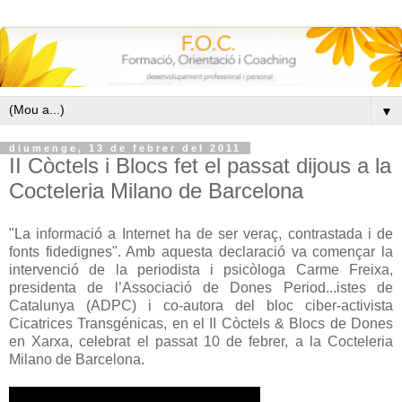
▼
diumenge, 13 de febrer del 2011
II Còctels i Blocs fet el passat dijous a la
Cocteleria Milano de Barcelona
"La informació a Internet ha de ser veraç, contrastada i de
fonts fidedignes". Amb aquesta declaració va començar la
intervenció de la periodista i psicòloga Carme Freixa,
presidenta de l’Associació de Dones Period...istes de
Catalunya (ADPC) i co-autora del bloc ciber-activista
Cicatrices Transgénicas, en el II Còctels & Blocs de Dones
en Xarxa, celebrat el passat 10 de febrer, a la Cocteleria
Milano de Barcelona.