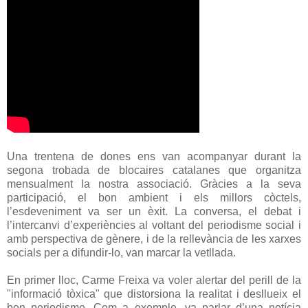
Una trentena de dones ens van acompanyar durant la
segona trobada de blocaires catalanes que organitza
mensualment la nostra associació. Gràcies a la seva
participació, el bon ambient i els millors còctels,
l’esdeveniment va ser un èxit. La conversa, el debat i
l’intercanvi d’experiències al voltant del periodisme social i
amb perspectiva de gènere, i de la rellevància de les xarxes
socials per a difundir-lo, van marcar la vetllada.
En primer lloc, Carme Freixa va voler alertar del perill de la
"informació tòxica" que distorsiona la realitat i desllueix el
bon periodisme. Com a exemple, va parlar d’una notícia