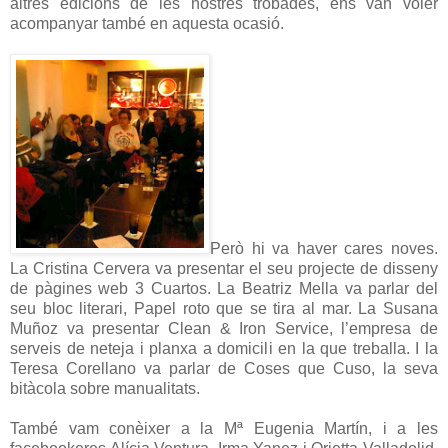
altres edicions de les nostres trobades, ens van voler
acompanyar també en aquesta ocasió.
Però hi va haver cares noves.
La Cristina Cervera va presentar el seu projecte de disseny
de pàgines web 3 Cuartos. La Beatriz Mella va parlar del
seu bloc literari, Papel roto que se tira al mar. La Susana
Muñoz va presentar Clean & Iron Service, l’empresa de
serveis de neteja i planxa a domicili en la que treballa. I la
Teresa Corellano va parlar de Coses que Cuso, la seva
bitàcola sobre manualitats.
També vam conèixer a la Mª Eugenia Martín, i a les