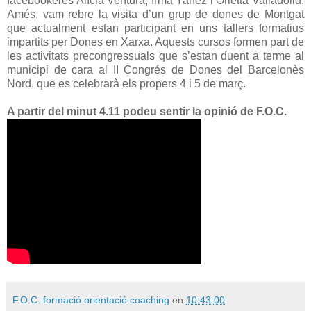
facebookeres Alícia Ventura, Irma Yanez i Orietta Valladolid.
Amés, vam rebre la visita d’un grup de dones de Montgat
que actualment estan participant en uns tallers formatius
impartits per Dones en Xarxa. Aquests cursos formen part de
les activitats precongressuals que s’estan duent a terme al
municipi de cara al II Congrés de Dones del Barcelonès
Nord, que es celebrarà els propers 4 i 5 de març.
A partir del minut 4.11 podeu sentir la opinió de F.O.C.
F.O.C. formació orientació coaching
en
10:43:00