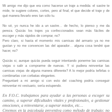
Mi amigo me dijo que era como hacerse un traje a medida: el sastre te
mide, te sugiere colores, cortes, pero al final, el que decide el traje y de
qué manera llevarlo eres tan sólo tu.
No sé, yo nunca he ido a un sastre… de hecho, lo pienso y me da
pereza. Quizás los trajes ya confeccionados sean más fáciles de
escoger y más rápidos de comprar, no?
Pero claro, si hasta el momento mis camisas del armario ya no me
gustan y no me convencen las del aparador… alguna cosa tendré que
hacer, no?
Quizás si, aunque quizás pueda seguir intentando ponerme las camisas
viejas o salir a comprarme de nuevas. Y si pudiera reinventar las
camisas viejas de alguna manera diferente? A lo mejor podría teñirlas o
combinarlas con corbatas elegantes.
Preguntaré a mi amigo si con esto del coaching podría conseguir
reinventar mi vestuario, sería estupendo.
En F.O.C. trabajamos para ayudar a las personas a escoger su
camino, a superar dificultades vitales y profesionales, a gestionar
emociones, a reinventarse, a superar miedos, etc…
Creemos en la psicología preventiva como método de trabajo: no