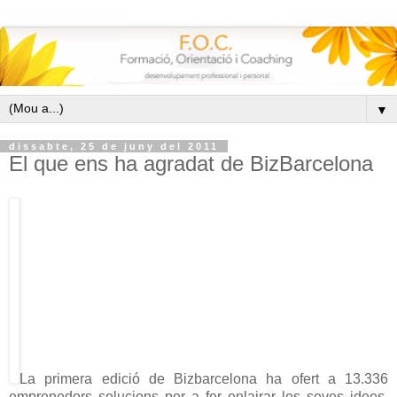
▼
dissabte, 25 de juny del 2011
El que ens ha agradat de BizBarcelona
La primera edició de Bizbarcelona ha ofert a 13.336
emprenedors solucions per a fer enlairar les seves idees,