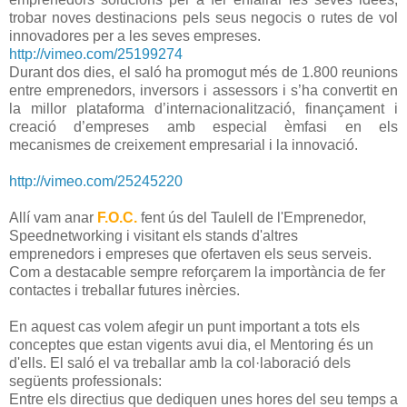
trobar noves destinacions pels seus negocis o rutes de vol
innovadores per a les seves empreses.
http://vimeo.com/25199274
Durant dos dies, el saló ha promogut més de 1.800 reunions
entre emprenedors, inversors i assessors i s’ha convertit en
la millor plataforma d’internacionalització, finançament i
creació d’empreses amb especial èmfasi en els
mecanismes de creixement empresarial i la innovació.
http://vimeo.com/25245220
Allí vam anar
F.O.C.
fent ús del Taulell de l'Emprenedor,
Speednetworking i visitant els stands d'altres
emprenedors i empreses que ofertaven els seus serveis.
Com a destacable sempre reforçarem la importància de fer
contactes i treballar futures inèrcies.
En aquest cas volem afegir un punt important a tots els
conceptes que estan vigents avui dia, el Mentoring és un
d'ells. El saló el va treballar amb la col·laboració dels
següents professionals:
Entre els directius que dediquen unes hores del seu temps a