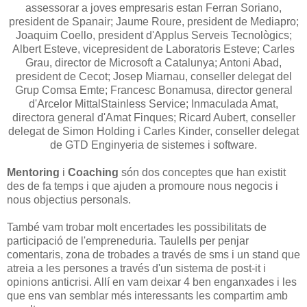
assessorar a joves empresaris estan Ferran Soriano,
president de Spanair; Jaume Roure, president de Mediapro;
Joaquim Coello, president d'Applus Serveis Tecnològics;
Albert Esteve, vicepresident de Laboratoris Esteve; Carles
Grau, director de Microsoft a Catalunya; Antoni Abad,
president de Cecot; Josep Miarnau, conseller delegat del
Grup Comsa Emte; Francesc Bonamusa, director general
d'Arcelor MittalStainless Service; Inmaculada Amat,
directora general d'Amat Finques; Ricard Aubert, conseller
delegat de Simon Holding i Carles Kinder, conseller delegat
de GTD Enginyeria de sistemes i software.
Mentoring
i
Coaching
són dos conceptes que han existit
des de fa temps i que ajuden a promoure nous negocis i
nous objectius personals.
També vam trobar molt encertades les possibilitats de
participació de l'empreneduria. Taulells per penjar
comentaris, zona de trobades a través de sms i un stand que
atreia a les persones a través d'un sistema de post-it i
opinions anticrisi. Allí en vam deixar 4 ben enganxades i les
que ens van semblar més interessants les compartim amb