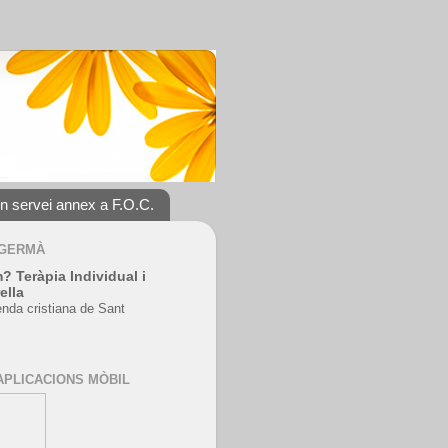
un servei annex a F.O.C.
 GERMÀ
? Teràpia Individual i
ella
enda cristiana de Sant
APLICACIONS MÒBIL