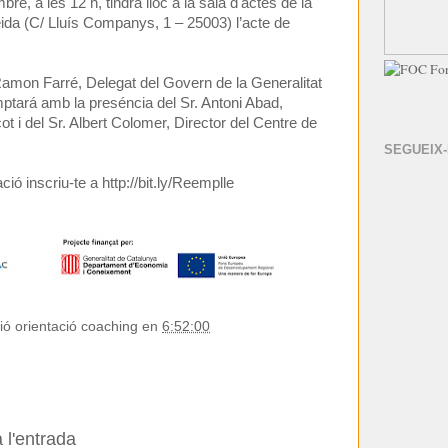
re, a les 12 h, tindrà lloc a la sala d'actes de la
ida (C/ Lluís Companys, 1 – 25003) l’acte de
.
. Ramon Farré, Delegat del Govern de la Generalitat
mptará amb la preséncia del Sr. Antoni Abad,
ot i del Sr. Albert Colomer, Director del Centre de
SEGUEIX
ació inscriu-te a
http://bit.ly/Reemplle
ió orientació coaching
en
6:52:00
 l'entrada