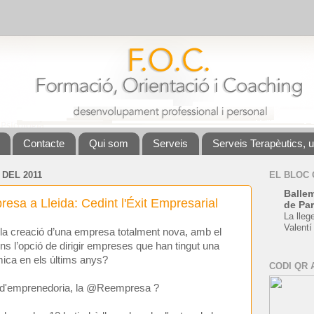
Contacte
Qui som
Serveis
Serveis Terapèutics, 
DEL 2011
EL BLOC
Ballem
esa a Lleida: Cedint l'Éxit Empresarial
de Par
La lleg
Valentí
 la creació d’una empresa totalment nova, amb el
ns l’opció de dirigir empreses que han tingut una
nòmica en els últims anys?
CODI QR 
l d'emprenedoria, la @Reempresa ?