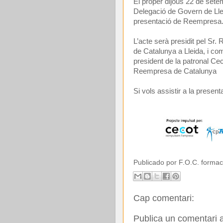
El proper dijous 22 de setemb
Delegació de Govern de Lle
presentació de Reempresa
L’acte serà presidit pel Sr
de Catalunya a Lleida, i co
president de la patronal Cec
Reempresa de Catalunya
Si vols assistir a la present
Publicado por
F.O.C. formac
Cap comentari:
Publica un comentari a