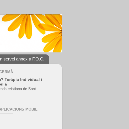
un servei annex a F.O.C.
 GERMÀ
? Teràpia Individual i
ella
enda cristiana de Sant
APLICACIONS MÒBIL