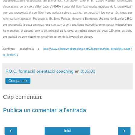
desenvolupament empresarial. En primer lloc, comptarem amb el Sr. Carlos Rebate, responsable
d'operacions en la xarxa d'SW Labs d'
INDRA
i autor del llibre "Las ruedas mágicas de la creatividad"
que ens presentarà el seu llibre i ens parlarà sobre creativitat empresarial i les noves tècniques per
reformar la imaginació. Tot seguit el Sr. Enric Pericas, director d'Elementos Urbanos de
Escofet 1886
,
ens presentarà la seva empresa, una companyia amb una llarga trajectòria en un sector industrial que
ha mantingut el disseny com a eix principal de la seva estratègia durant els seus 125 anys de vida,
ens parlarà de com obtenir un excel·lent retorn de la inversió en disseny
Confirmar assistència a
http://www.ciberpymebarcelona.cat/22barcelona/alta_breakfast-c.asp?
id_event=71
F.O.C. formació orientació coaching
en
9:36:00
Comparteix
Cap comentari:
Publica un comentari a l'entrada
‹
›
Inici