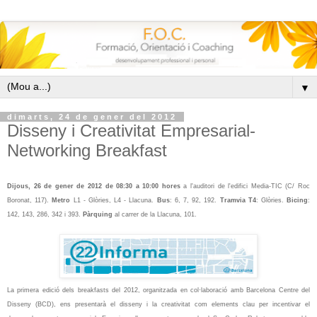
▼
dimarts, 24 de gener del 2012
Disseny i Creativitat Empresarial-
Networking Breakfast
Dijous, 26 de gener de 2012 de 08:30 a 10:00 hores
a l'auditori de l'edifici Media-TIC (
C/ Roc
Boronat, 117
).
Metro
L1 - Glòries, L4 - Llacuna.
Bus
: 6, 7, 92, 192.
Tramvia T4
: Glòries.
Bicing
:
142, 143, 286, 342 i 393.
Pàrquing
al carrer de la
Llacuna, 101
.
La primera edició dels breakfasts del 2012, organitzada en col·laboració amb
Barcelona Centre del
Disseny (BCD)
, ens presentarà el disseny i la creativitat com elements clau per incentivar el