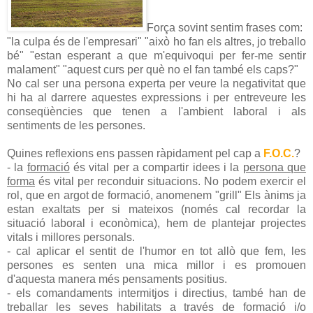
Força sovint sentim frases com:
"la culpa és de l'empresari" "això ho fan els altres, jo treballo
bé" "estan esperant a que m'equivoqui per fer-me sentir
malament" "aquest curs per què no el fan també els caps?"
No cal ser una persona experta per veure la negativitat que
hi ha al darrere aquestes expressions i per entreveure les
conseqüències que tenen a l'ambient laboral i als
sentiments de les persones.
Quines reflexions ens passen ràpidament pel cap a
F.O.C.
?
- la
formació
és vital per a compartir idees i la
persona que
forma
és vital per reconduir situacions. No podem exercir el
rol, que en argot de formació, anomenem "grill" Els ànims ja
estan exaltats per si mateixos (només cal recordar la
situació laboral i econòmica), hem de plantejar projectes
vitals i millores personals.
- cal aplicar el sentit de l'humor en tot allò que fem, les
persones es senten una mica millor i es promouen
d'aquesta manera més pensaments positius.
- els comandaments intermitjos i directius, també han de
treballar les seves habilitats a través de formació i/o