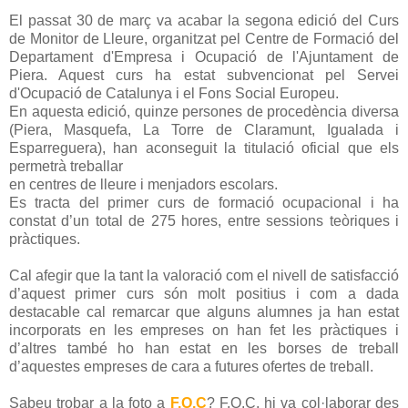
El passat 30 de març va acabar la segona edició del Curs
de Monitor de Lleure, organitzat pel Centre de Formació del
Departament d'Empresa i Ocupació de l'Ajuntament de
Piera. Aquest curs ha estat subvencionat pel Servei
d'Ocupació de Catalunya i el Fons Social Europeu.
En aquesta edició, quinze persones de procedència diversa
(Piera, Masquefa, La Torre de Claramunt, Igualada i
Esparreguera), han aconseguit la titulació oficial que els
permetrà treballar
en centres de lleure i menjadors escola
rs.
Es tracta del primer curs de formació ocupacional i ha
constat d’un total de 275 hores, entre sessions teòriques i
pràctiques.
Cal afegir que la tant la valoració com el nivell de satisfacció
d’aquest primer curs són molt positius i com a dada
destacable cal remarcar que alguns alumnes ja han estat
incorporats en les empreses on han fet les pràctiques i
d’altres també ho han estat en les borses de treball
d’aquestes empreses de cara a futures ofertes de treball.
Sabeu trobar a la foto a
F.O.C
? F.O.C. hi va col·laborar des