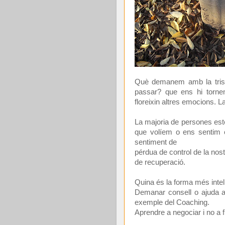
Què demanem amb la tri
passar? que ens hi tornem
floreixin altres emocions. L
La majoria de persones est
que volíem o ens sentim c
sentiment de
pérdua de control de la nostr
de recuperació.
Quina és la forma més intel
Demanar consell o ajuda a 
exemple del Coaching.
Aprendre a negociar i no a