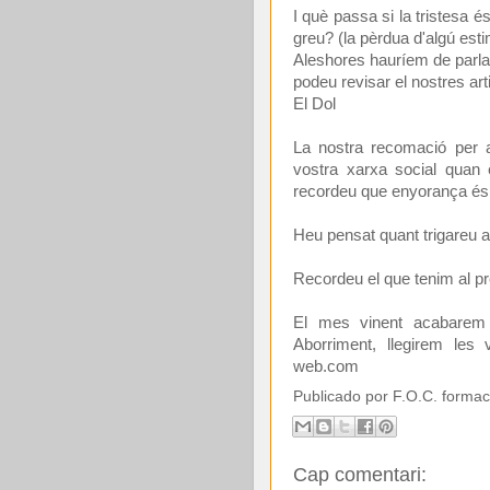
I què passa si la tristesa 
greu? (la pèrdua d'algú est
Aleshores hauríem de parla
podeu revisar el nostres arti
El Dol
La nostra recomació per a 
vostra xarxa social quan 
recordeu que enyorança és l
Heu pensat quant trigareu a
Recordeu el que tenim al pr
El mes vinent acabarem
Aborriment, llegirem les 
web.com
Publicado por
F.O.C. formac
Cap comentari: