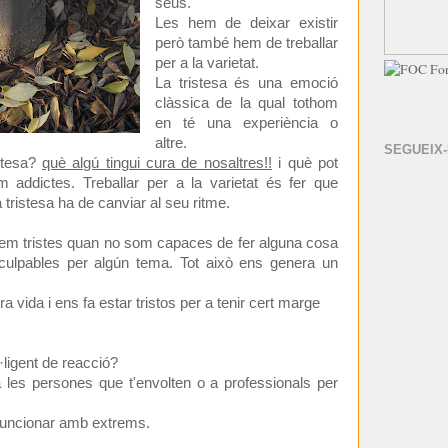
seus.
Les hem de deixar existir
però també hem de treballar
per a la varietat.
La tristesa és una emoció
clàssica de la qual tothom
en té una experiència o
altre.
SEGUEIX
stesa?
què algú tingui cura de nosaltres!!
i què pot
 addictes. Treballar per a la varietat és fer que
a tristesa ha de canviar al seu ritme.
em tristes quan no som capaces de fer alguna cosa
ulpables per algún tema. Tot això ens genera un
a vida i ens fa estar tristos per a tenir cert marge
·ligent de reacció?
les persones que t'envolten o a professionals per
 funcionar amb extrems.