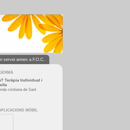
un servei annex a F.O.C.
 GERMÀ
? Teràpia Individual i
ella
enda cristiana de Sant
APLICACIONS MÒBIL