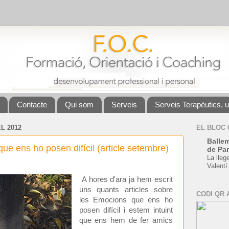
Contacte
Qui som
Serveis
Serveis Terapèutics, 
L 2012
EL BLOC
Ballem
 ens ho posen difícil (article setembre)
de Par
La lleg
Valentí
A hores d'ara ja hem escrit
uns quants articles sobre
CODI QR 
les Emocions que ens ho
posen difícil i estem intuint
que ens hem de fer amics