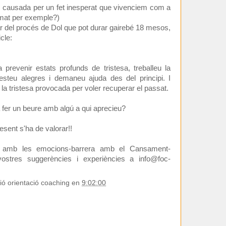
és causada per un fet inesperat que vivenciem com a
imat per exemple?)
r del procés de Dol que pot durar gairebé 18 mesos,
cle:
prevenir estats profunds de tristesa, treballeu la
esteu alegres i demaneu ajuda des del principi. I
a tristesa provocada per voler recuperar el passat.
 fer un beure amb algú a qui aprecieu?
esent s'ha de valorar!!
 amb les emocions-barrera amb el Cansament-
vostres suggerències i experiències a info@foc-
ió orientació coaching
en
9:02:00