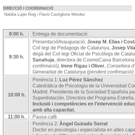
DIRECCIÓ I COORDINACIÓ
Natàlia Luján Roig i Flavio Castiglione Méndez
8:00 h.
Entrega de documentació
Presentació/Inauguració:
Josep M. Elias i Cost
Col·legi de Pedagogs de Catalunya,
Josep Vila
degà del Col·legi Oficial de Psicòlegs de Cata
9:30 h.
Sanahuja
, directora de CosmoCaixa Barcelon
confirmació)
,
Irene Rigau
i Oliver
,
Consellera d
Generalitat de Catalunya (pendent confirmació)
Ponència 1:
Luz Pérez
Sánchez
Catedràtica de Psicologia de la Universidad C
Madrid. Presidenta de la Sociedad Española par
10:00 h.
Superdotación. Directora del Programa Estrella.
Inclusió i competències en l'intervenció edu
amb alta capacitat.
11:00 h.
Pausa-cafè
Ponència 2:
Àngel Guirado Serrat
Doctor en psicologia i especialista en altes cap