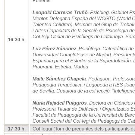
Ponents:
Leopold Carreras Truñó
. Psicòleg. Gabinet P
Mentor. Delegat a España del WCGTC (World Cou
Talented Children). Membre del Grup de Trebal
i Altes Capacitats de la Secció de Psicologia de
Col·legi Oficial de Psicòlegs de Catalunya. Bar
16:30 h.
Luz Pérez Sánchez
. Psicòloga. Catedràtica de
Universidad Complutense de Madrid. President
Española para el Estudio de la Superdotación. D
Programa Estrella. Madrid
Maite Sánchez Chapela
. Pedagoga. Professor
Pedagogia Terapèutica i Logopeda a l'IES Jo
de Sevilla. Coautora de la col·lecció "Inteligenci
Núria Rajadell Puiggròs
. Doctora en Ciències 
Professora Titular de Didàctica i Organització E
Facultat de Pedagogia de la Universitat de Barc
Consell Social del Col·legi de Pedagogs de Ca
17:30 h.
Col·loqui (Torn de preguntes dels participants de