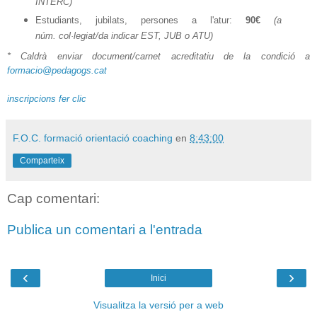
INTERC)
Estudiants, jubilats, persones a l'atur:
90€
(a
núm. col·legiat/da indicar EST, JUB o ATU
)
* Caldrà enviar document/carnet acreditatiu de la condició a
formacio@pedagogs.cat
inscripcions fer clic
F.O.C. formació orientació coaching
en
8:43:00
Comparteix
Cap comentari:
Publica un comentari a l'entrada
‹
›
Inici
Visualitza la versió per a web