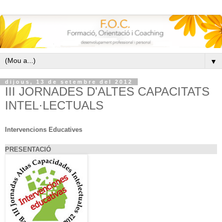
▼
dijous, 13 de setembre del 2012
III JORNADES D'ALTES CAPACITATS
INTEL·LECTUALS
Intervencions
E
ducatives
PRESENTACIÓ