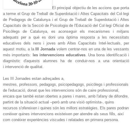
El principal objectiu de les accions que porta
a terme el
Grup de Treball de Superdotació i Altes Capacitats del Col·legi
de Pedagogs de Catalunya i el
Grup de Treball de Superdotació i Altes
Capacitats de la Secció de Psicologia de l'Educació del Col·legi Oficial de
Psicòlegs de Catalunya
,
es aconseguir els mecanismes i mitjans
adequats per a què es doni una òptima resposta a les necessitats
educatives dels nens i joves amb Altes Capacitats Intel·lectuals, per
aquest motiu, a la
III Jornada
volem centrar-nos en una de les vessants
més importants:
les intervencions educatives
. Una bona identificació i
diagnòstic d'aquests alumnes ha de conduir-nos a una orientació
i intervenció de qualitat.
Les III Jornades estan adreçades a,
mestres, professors, pedagogs, psicopedagogs, psicòlegs i professionals
de l'educació, donat que les intervencions són de caire professional,
encara que també estan obertes a pares i mares, amb l'afany de difondre,
partint de la situació actual –però amb una visió optimista-, quins
recursos s'ofereixen i quines són les millors estratègies. Els pares podran
conèixer quines intervencions existeixen per atendre als seus fills, així
com conèixer experiències viscudes i relatades en primera persona.