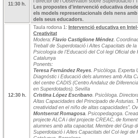
i director de l'Observatori sobre Superdotació i
11:30 h.
Les propostes d'intervenció educativa desd
els models representacionals dels nens amb a
dels seus educadors.
Taula rodona 1:
Intervenció educativa en Intel·
Creativitat
Modera:
Flavio Castiglione Méndez
.
Coordinad
Treball de Superdotació i Altes Capacitats de la
Psicologia de l'Educació del Col·legi Oficial de
Catalunya
Ponents:
Teresa Fernández Reyes
. Psicòloga.
Experta U
Diagnóstic i Educació dels alumnes amb Alta Ca
del centre CADIS (Centro Andaluz de Diferencia
en Superdotados). Sevilla
12:30 h.
Cristina López Escribano
. Psicòloga. Directo
Altas Capacidades del Principado de Asturias. T
creatividad en el niño de altas capacidades”. 
Montserrat Romagosa
. Psicopedagoga. Cread
projecte ALCA i del projecte CREAC, de foment d
alumnes amb alta capacitat. Membre del Grup d
Superdotació i Altes Capacitats del Col·legi d