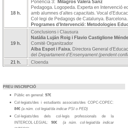
Ponència 3:
Milagros Valera
Sanz
Pedagog
a.
Logopeda. Experta en Intervenció e
18 h.
amb alumnes d'altes capacitats. Vocal d'Educació
Col·legi de Pedagogs de Catalunya. Barcelona.
Programes d'Intervenció: Metodologies Educ
Conclusions i Clausura
Natàlia Luján Roig i Flavio Castiglione Ménd
19 h.
Comitè Organitzador
Alba Espot i Faixa
,
Directora General d'Educació
del
Departament d’Ensenyament (pendent confi
21 h.
Cloenda
PREU INSCRIPCIÓ
Públic en general:
97€
Col·legiats/des i estudiants associats/des COPC-COPEC:
84€
(a núm. col·legiat/da indicar PSI o PED)
Col·legiats/des dels col·legis professionals de la
INTERCOL·LEGIAL:
90€
(a núm. col·legiat/da indicar