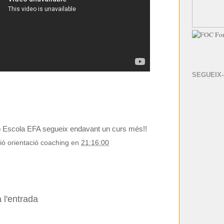
SEGUEIX
b Escola EFA segueix endavant un curs més!!
ió orientació coaching
en
21:16:00
 l'entrada