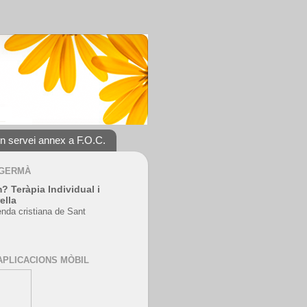
un servei annex a F.O.C.
 GERMÀ
? Teràpia Individual i
ella
enda cristiana de Sant
APLICACIONS MÒBIL