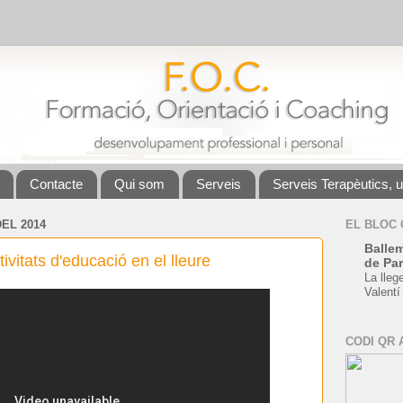
Contacte
Qui som
Serveis
Serveis Terapèutics, 
EL 2014
EL BLOC
Ballem
tivitats d'educació en el lleure
de Par
La lleg
Valentí
CODI QR 