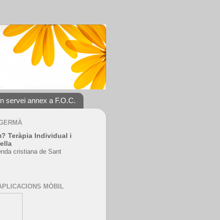
un servei annex a F.O.C.
 GERMÀ
? Teràpia Individual i
ella
enda cristiana de Sant
APLICACIONS MÒBIL