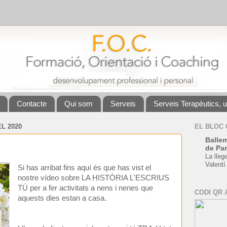
Contacte
Qui som
Serveis
Serveis Terapèutics, 
L 2020
EL BLOC
Ballem
de Par
La lleg
Valentí
Si has arribat fins aquí és que has vist el
nostre vídeo sobre LA HISTÒRIA L'ESCRIUS
TÚ per a fer activitats a nens i nenes que
CODI QR 
aquests dies estan a casa.