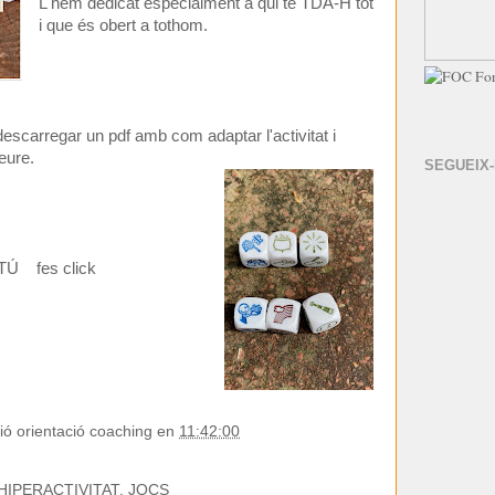
L'hem dedicat especialment a qui té TDA-H tot
i que és obert a tothom.
descarregar un pdf amb com adaptar l'activitat i
eure.
SEGUEIX
 TÚ
fes click
ió orientació coaching
en
11:42:00
HIPERACTIVITAT
,
JOCS