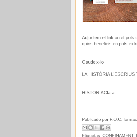
Adjuntem el link on et pots 
quins beneficis en pots extr
Gaudeix-lo
LA HISTÒRIA L'ESCRIUS
HISTORIA
Clara
Publicado por
F.O.C. formac
Etiquetas:
CONFINAMENT
,