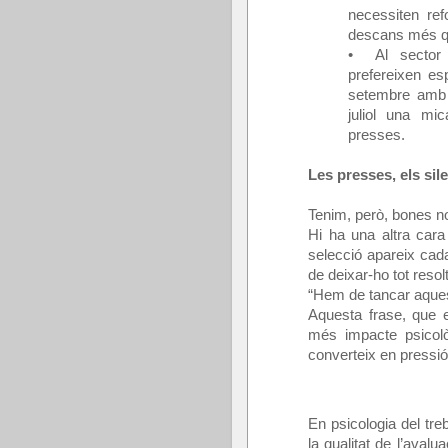
necessiten ref
descans més q
• Al sector p
prefereixen es
setembre amb 
juliol una mi
presses.
Les presses, els sile
Tenim, però, bones n
Hi ha una altra cara
selecció apareix cada
de deixar-ho tot res
“Hem de tancar aquest
Aquesta frase, que e
més impacte psicol
converteix en pressió
En psicologia del tre
la qualitat de l’aval