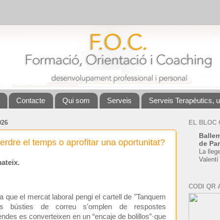
Contacte
Qui som
Serveis
Serveis Terapèutics, 
026
EL BLOC
Ballem
 perdre el temps o aprofitar una oportunitat?
de Par
La lleg
Valentí
ateix.
CODI QR 
bla que el mercat laboral pengi el cartell de "Tanquem
es bústies de correu s'omplen de respostes
ndes es converteixen en un “encaje de bolillos”·que