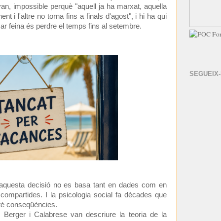
van, impossible perquè "aquell ja ha marxat, aquella
t i l'altre no torna fins a finals d'agost", i hi ha qui
ar feina és perdre el temps fins al setembre.
SEGUEIX
aquesta decisió no es basa tant en dades com en
 compartides. I la psicologia social fa dècades que
 té conseqüències.
 Berger i Calabrese van descriure la teoria de la