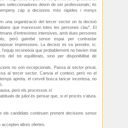
es seleccionadores deixin de ser professionals; és
s empeny cap a decisions més ràpides i menys
 una organització del tercer sector on la decisió
“abans que marxessin totes les persones clau”. El
setmana d’entrevistes intensives, amb dues persones
ents, però gairebé sense espai per contrastar
reposar impressions. La decisió es va prendre, sí.
l’equip reconeixia que probablement no havien triat
ris del tot equilibrats, sinó per disponibilitat de
acions no són excepcionals. Passa al sector privat,
ssa al tercer sector. Canvia el context, però no el
emps apreta, el cervell busca tancar incertesa, no
ó.
 pausa, però els processos sí
bituals de juliol és pensar que, si el procés s’atura,
 els candidats continuen prenent decisions sense
accepten altres ofertes.