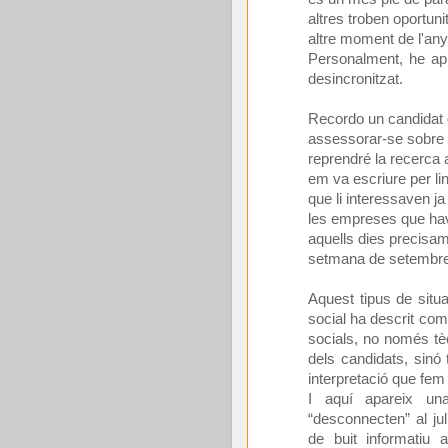
altres troben oportuni
altre moment de l'any
Personalment, he apr
desincronitzat.
Recordo un candidat 
assessorar-se sobre e
reprendré la recerca
em va escriure per li
que li interessaven j
les empreses que havia
aquells dies precisam
setmana de setembre
Aquest tipus de situ
social ha descrit co
socials, no només tèc
dels candidats, sinó
interpretació que fem 
I aquí apareix un
“desconnecten” al ju
de buit informatiu 