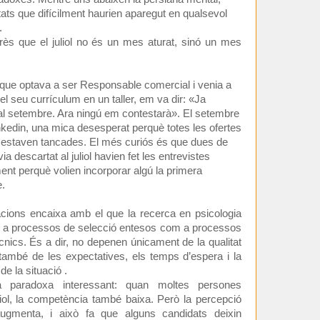
tats que difícilment haurien aparegut en qualsevol
.
ès que el juliol no és un mes aturat, sinó un mes
que optava a ser Responsable comercial i venia a
l seu currículum en un taller, em va dir: «Ja
 al setembre. Ara ningú em contestarà». El setembre
nkedin, una mica desesperat perquè totes les ofertes
a estaven tancades. El més curiós és que dues de
 descartat al juliol havien fet les entrevistes
ent perquè volien incorporar algú la primera
.
acions encaixa amb el que la recerca en psicologia
m a processos de selecció entesos com a processos
nics. És a dir, no depenen únicament de la qualitat
 també de les expectatives, els temps d’espera i la
de la situació .
a paradoxa interessant: quan moltes persones
liol, la competència també baixa. Però la percepció
augmenta, i això fa que alguns candidats deixin