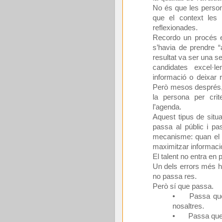
No és que les person
que el context le
reflexionades.
Recordo un procés en
s’havia de prendre 
resultat va ser una 
candidates excel·l
informació o deixar 
Però mesos després, 
la persona per crite
l’agenda.
Aquest tipus de situ
passa al públic i pa
mecanisme: quan el t
maximitzar informaci
El talent no entra en
Un dels errors més ha
no passa res.
Però sí que passa.
•
Passa que
nosaltres.
•
Passa que 