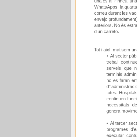
una és al Pirineu, un
WhatsApps, la quarta 
correu durant les va
envejo profundament) i
anteriors. No és estr
d'un carretó.
Tot i així, matisem u
• Al sector púb
treball contin
serveis que 
terminis admin
no es faran en
d’“administrac
totes. Hospital
continuen func
necessitats de
genera movimen
• Al tercer sect
programes d'e
executar cont