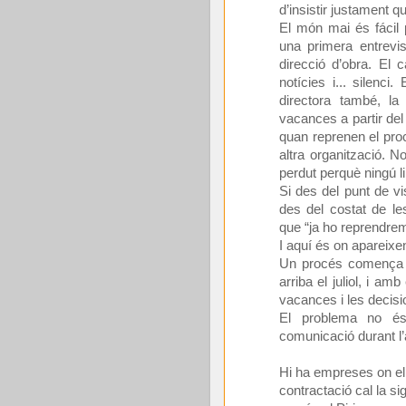
d’insistir justament qu
El món mai és fácil 
una primera entrevis
direcció d’obra. El c
notícies i... silenc
directora també, la
vacances a partir del 
quan reprenen el proc
altra organització. No
perdut perquè ningú l
Si des del punt de vi
des del costat de les
que “ja ho reprendre
I aquí és on apareix
Un procés comença b
arriba el juliol, i a
vacances i les decis
El problema no és
comunicació durant l’
Hi ha empreses on el 
contractació cal la s