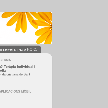
un servei annex a F.O.C.
 GERMÀ
? Teràpia Individual i
ella
enda cristiana de Sant
APLICACIONS MÒBIL