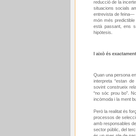
reducció de la incert
situacions socials 
entrevista de feina— e
món més predictible
està passant, ens s
hipòtesis.
I això és exactament 
Quan una persona env
interpreta “estan d
sovint construeix rela
“no sóc prou bo”. No
incòmoda i la ment b
Però la realitat és 
processos de selecci
amb responsables de 
sector públic, del terc
és un mes ple de par