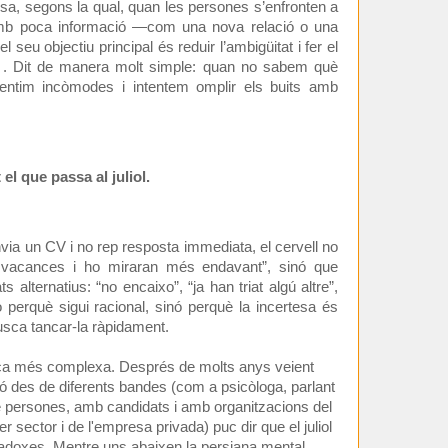
esa, segons la qual, quan les persones s’enfronten a
amb poca informació —com una nova relació o una
l seu objectiu principal és reduir l’ambigüitat i fer el
 . Dit de manera molt simple: quan no sabem què
entim incòmodes i intentem omplir els buits amb
el que passa al juliol.
ia un CV i no rep resposta immediata, el cervell no
e vacances i ho miraran més endavant”, sinó que
ts alternatius: “no encaixo”, “ja han triat algú altre”,
 perquè sigui racional, sinó perquè la incertesa és
usca tancar-la ràpidament.
força més complexa. Després de molts anys veient
ó des de diferents bandes (com a psicòloga, parlant
persones, amb candidats i amb organitzacions del
er sector i de l'empresa privada) puc dir que el juliol
adoxes. Mentre uns abaixen la persiana mental,