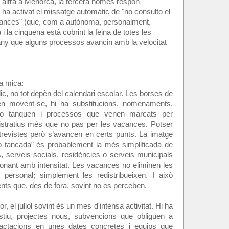
a altra a Menorca, la tercera només respon
ha activat el missatge automàtic de "no consulto el
cances" (que, com a autónoma, personalment,
 la cinquena està cobrint la feina de totes les
any que alguns processos avancin amb la velocitat
na mica:
lic, no tot depèn del calendari escolar. Les borses de
uen movent-se, hi ha substitucions, nomenaments,
no tanquen i processos que venen marcats per
istratius més que no pas per les vacances. Potser
trevistes però s’avancen en certs punts. La imatge
ió tancada” és probablement la més simplificada de
s, serveis socials, residències o serveis municipals
ionant amb intensitat. Les vacances no eliminen les
 personal; simplement les redistribueixen. I això
ts que, des de fora, sovint no es perceben.
or, el juliol sovint és un mes d'intensa activitat. Hi ha
stiu, projectes nous, subvencions que obliguen a
ractacions en unes dates concretes i equips que