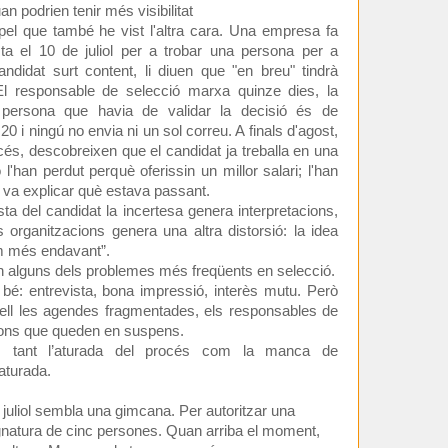
an podrien tenir més visibilitat
pel que també he vist l'altra cara. Una empresa fa
ta el 10 de juliol per a trobar una persona per a
andidat surt content, li diuen que "en breu" tindrà
i. El responsable de selecció marxa quinze dies, la
 persona que havia de validar la decisió és de
20 i ningú no envia ni un sol correu. A finals d'agost,
és, descobreixen que el candidat ja treballa en una
 l'han perdut perquè oferissin un millor salari; l'han
i va explicar què estava passant.
sta del candidat la incertesa genera interpretacions,
 organitzacions genera una altra distorsió: la idea
m més endavant”.
en alguns dels problemes més freqüents en selecció.
é: entrevista, bona impressió, interès mutu. Però
mb ell les agendes fragmentades, els responsables de
ions que queden en suspens.
 tant l’aturada del procés com la manca de
aturada.
juliol sembla una gimcana. Per autoritzar una
ignatura de cinc persones. Quan arriba el moment,