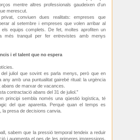
orços mentre altres professionals gaudeixen d'un
ue merescut.
rivat, conviuen dues realitats: empreses que
perar al setembre i empreses que volen arribar al
els equips complets. De fet, moltes aprofiten un
ca més tranquil per fer entrevistes amb menys
ncis i el talent que no espera
otícies.
 del juliol que sovint es parla menys, però que en
 any amb una puntualitat gairebé ritual: la urgència
olt abans de marxar de vacances.
a contractació abans del 31 de juliol.”
n principi sembla només una qüestió logística, té
ògic del que aparenta. Perquè quan el temps es
, la presa de decisions canvia.
ball, sabem que la pressió temporal tendeix a reduir
uació i augmenta el pes de les primeres impressions.