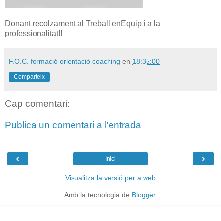
Donant recolzament al Treball enEquip i a la
professionalitat!!
F.O.C. formació orientació coaching
en
18:35:00
Comparteix
Cap comentari:
Publica un comentari a l'entrada
‹
›
Inici
Visualitza la versió per a web
Amb la tecnologia de
Blogger
.