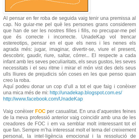
Al pensar en fer roba de seguida vaig tenir una premissa al
cap. No guiar-me pel què les persones grans considerem
que han de ser les nostres filles i fills, no precupar-me pel
que és correcte i incorrecte. UnadeKap vol trencar
estereotips, pensar en el que els nens i les nenes els
agrada més: jugar, imaginar, divertir-se, viure el present,
descobrir, gaudir, riure, saltar, córrer... El respecte a cada
infant amb les seves peculiaritats, els seus gustos, les seves
necessitats i el seu ritme i mirar el món vist des dels seus
ulls lliures de prejudicis són coses en les que penso quan
creo la roba.
Aquí podeu donar un cop d’ull a tot el que faig i conèixer
una mica més de mi:
http://unadekap.blogspot.com.es/
http://www.facebook.com/UnadeKap
Vaig conèixer
FOC
per casualitat.
En una d’aquestes feines
de la meva professió anterior vaig coincidir amb una de les
creadores de FOC i em va semblar molt interessant tot el
que fan. Sempre m’ha interessat molt el tema del creixement
personal, la intel·ligència emocional i la ressolució de