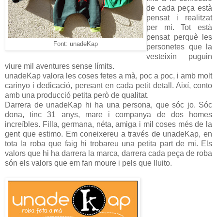
de cada peça està
pensat i realitzat
per mi. Tot està
pensat perquè les
Font: unadeKap
personetes que la
vesteixin puguin
viure mil aventures sense límits.
unadeKap valora les coses fetes a mà, poc a poc, i amb molt
carinyo i dedicació, pensant en cada petit detall. Així, conto
amb una producció petita però de qualitat.
Darrera de unadeKap hi ha una persona, que sóc jo. Sóc
dona, tinc 31 anys, mare i companya de dos homes
increïbles. Filla, germana, néta, amiga i mil coses més de la
gent que estimo. Em coneixereu a través de unadeKap, en
tota la roba que faig hi trobareu una petita part de mi. Els
valors que hi ha darrera la marca, darrera cada peça de roba
són els valors que em fan moure i pels que lluito.