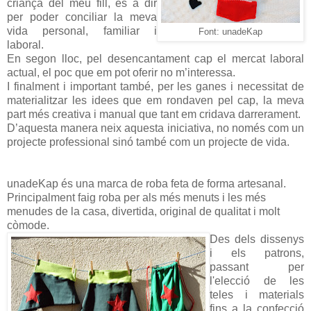
criança del meu fill, és a dir
per poder conciliar la meva
vida personal, familiar i
Font: unadeKap
laboral.
En segon lloc, pel desencantament cap el mercat laboral
actual, el poc que em pot oferir no m’interessa.
I finalment i important també, per les ganes i necessitat de
materialitzar les idees que em rondaven pel cap, la meva
part més creativa i manual que tant em cridava darrerament.
D’aquesta manera neix aquesta iniciativa, no només com un
projecte professional sinó també com un projecte de vida.
unadeKap és una marca de roba feta de forma artesanal.
Principalment faig roba per als més menuts i les més
menudes de la casa, divertida, original de qualitat i molt
còmode.
Des dels dissenys
i els patrons,
passant per
l'elecció de les
teles i materials
fins a la confecció