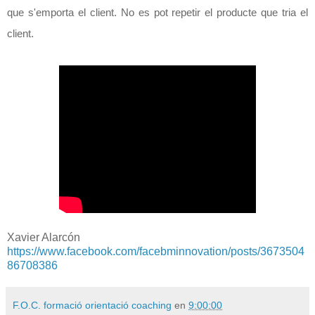
s'emporta
que
el client. No es pot repetir el producte que tria el
client.
Xavier Alarcón
https://www.facebook.com/facebminnovation/posts/3673504
86708386
F.O.C. formació orientació coaching
en
9:00:00