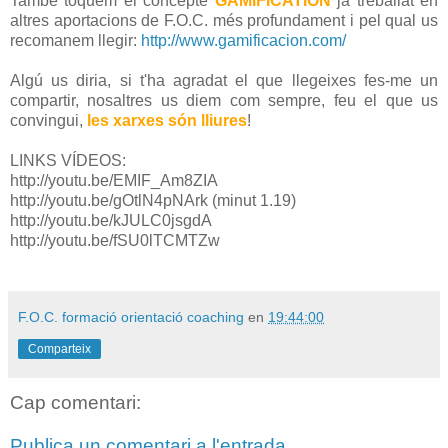
També toquem el concepte
GAMIFICATION
ja treballat en
altres aportacions de F.O.C. més profundament i pel qual us
recomanem llegir:
http://www.gamificacion.com/
Algú us diria, si t'ha agradat el que llegeixes fes-me un
compartir, nosaltres us diem com sempre, feu el que us
convingui,
les xarxes són lliures
!
LINKS VÍDEOS:
http://youtu.be/EMIF_Am8ZIA
http://youtu.be/gOtlN4pNArk (minut 1.19)
http://youtu.be/kJULC0jsgdA
http://youtu.be/fSU0lTCMTZw
F.O.C. formació orientació coaching
en
19:44:00
Comparteix
Cap comentari:
Publica un comentari a l'entrada