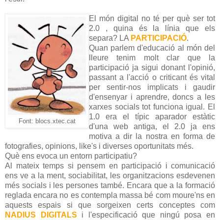
El món digital no té per què ser tot
2.0 , quina és la línia que els
separa? LA
PARTICIPACIÓ
.
Quan parlem d'educació al món del
lleure tenim molt clar que la
participació ja sigui donant l'opinió,
passant a l'acció o criticant és vital
per sentir-nos implicats i gaudir
d'ensenyar i aprendre, doncs a les
xarxes socials tot funciona igual. El
1.0 era el típic aparador estàtic
Font: blocs.xtec.cat
d'una web antiga, el 2.0 ja ens
motiva a dir la nostra en forma de
fotografies, opinions, like's i diverses oportunitats més.
Què ens evoca un entorn participatiu?
Al mateix temps si pensem en participació i comunicació
ens ve a la ment, sociabilitat, les organitzacions esdevenen
més socials i les persones també. Encara que a la formació
reglada encara no es contempla massa bé com moure'ns en
aquests espais si que sorgeixen certs conceptes com
NADIUS DIGITALS
i l'especificació que ningú posa en