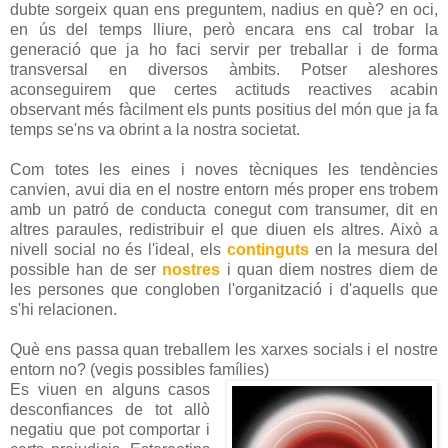
dubte sorgeix quan ens preguntem, nadius en què? en oci,
en ús del temps lliure, però encara ens cal trobar la
generació que ja ho faci servir per treballar i de forma
transversal en diversos àmbits. Potser aleshores
aconseguirem que certes actituds reactives acabin
observant més fàcilment els punts positius del món que ja fa
temps se'ns va obrint a la nostra societat.
Com totes les eines i noves tècniques les tendències
canvien, avui dia en el nostre entorn més proper ens trobem
amb un patró de conducta conegut com transumer, dit en
altres paraules, redistribuir el que diuen els altres. Això a
nivell social no és l'ideal, els
continguts
en la mesura del
possible han de ser
nostres
i quan diem nostres diem de
les persones que congloben l'organització i d'aquells que
s'hi relacionen.
Què ens passa quan treballem les xarxes socials i el nostre
entorn no? (vegis possibles famílies)
Es viuen en alguns casos
desconfiances de tot allò
negatiu que pot comportar i