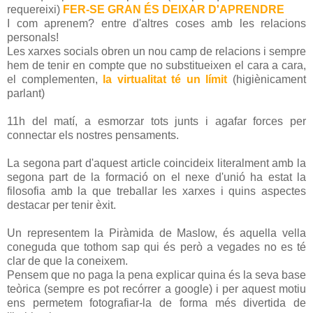
requereixi)
FER-SE GRAN ÉS DEIXAR D'APRENDRE
I com aprenem? entre d'altres coses amb les relacions
personals!
Les xarxes socials obren un nou camp de relacions i sempre
hem de tenir en compte que no substitueixen el cara a cara,
el complementen,
la virtualitat té un
límit
(higiènicament
parlant)
11h del matí, a esmorzar tots junts i agafar forces per
connectar els nostres pensaments.
La segona part d'aquest article coincideix literalment amb la
segona part de la formació on el nexe d'unió ha estat la
filosofia amb la que treballar les xarxes i quins aspectes
destacar per tenir èxit.
Un representem la Piràmida de Maslow, és aquella vella
coneguda que tothom sap qui és però a vegades no es té
clar de que la coneixem.
Pensem que no paga la pena explicar quina és la seva base
teòrica (sempre es pot recórrer a google) i per aquest motiu
ens permetem fotografiar-la de forma més divertida de