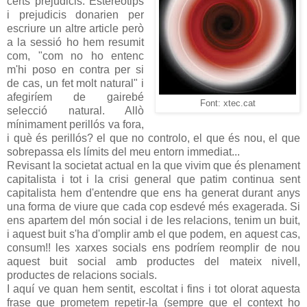
certs prejudicis. Estereotips
i prejudicis donarien per
escriure un altre article però
a la sessió ho hem resumit
com, "com no ho entenc
m'hi poso en contra per si
de cas, un fet molt natural" i
afegiríem de gairebé
Font: xtec.cat
selecció natural. Allò
mínimament perillós va fora,
i què és perillós? el que no controlo, el que és nou, el que
sobrepassa els límits del meu entorn immediat...
Revisant la societat actual en la que vivim que és plenament
capitalista i tot i la crisi general que patim continua sent
capitalista hem d'entendre que ens ha generat durant anys
una forma de viure que cada cop esdevé més exagerada. Si
ens apartem del món social i de les relacions, tenim un buit,
i aquest buit s'ha d'omplir amb el que podem, en aquest cas,
consum!! les xarxes socials ens podríem reomplir de nou
aquest buit social amb productes del mateix nivell,
productes de relacions socials.
I aquí ve quan hem sentit, escoltat i fins i tot olorat aquesta
frase que prometem repetir-la (sempre que el context ho