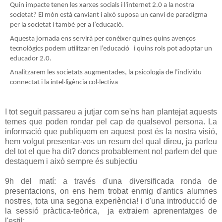
Quin impacte tenen les xarxes socials i l'internet 2.0 a la nostra
societat? El món està canviant i això suposa un canvi de paradigma
per la societat i també per a l’educació.
Aquesta jornada ens servirà per conèixer quines quins avenços
tecnològics podem utilitzar en l’educació i quins rols pot adoptar un
educador 2.0.
Analitzarem les societats augmentades, la psicologia de l’individu
connectat i la intel·ligència col·lectiva
I tot seguit passareu a jutjar com se'ns han plantejat aquests
temes que poden rondar pel cap de qualsevol persona. La
informació que publiquem en aquest post és la nostra visió,
hem volgut presentar-vos un resum del qual direu, ja parleu
del tot el que ha dit? doncs probablement no! parlem del que
destaquem i això sempre és subjectiu
9h del matí: a través d'una diversificada ronda de
presentacions, on ens hem trobat enmig d'antics alumnes
nostres, tota una segona experiència! i d'una introducció de
la sessió pràctica-teòrica, ja extraiem aprenentatges de
l'estil: