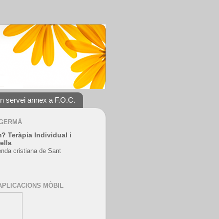
un servei annex a F.O.C.
 GERMÀ
? Teràpia Individual i
ella
enda cristiana de Sant
APLICACIONS MÒBIL