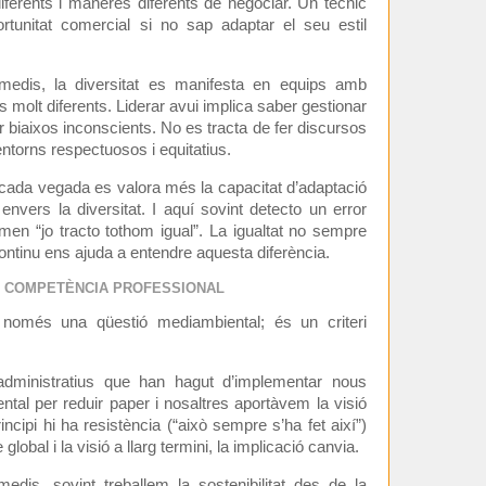
 diferents i maneres diferents de negociar. Un tècnic
ortunitat comercial si no sap adaptar el seu estil
edis, la diversitat es manifesta en equips amb
s molt diferents. Liderar avui implica saber gestionar
tar biaixos inconscients. No es tracta de fer discursos
entorns respectuosos i equitatius.
cada vegada es valora més la capacitat d’adaptació
at envers la diversitat. I aquí sovint detecto un error
rmen “jo tracto tothom igual”. La igualtat no sempre
continu ens ajuda a entendre aquesta diferència.
ÉS COMPETÈNCIA PROFESSIONAL
s només una qüestió mediambiental; és un criteri
administratius que han hagut d’implementar nous
tal per reduir paper i nosaltres aportàvem la visió
rincipi hi ha resistència (“això sempre s’ha fet així”)
lobal i la visió a llarg termini, la implicació canvia.
is, sovint treballem la sostenibilitat des de la