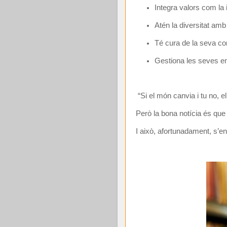
Integra valors com la in
Atén la diversitat am
Té cura de la seva c
Gestiona les seves e
“Si el món canvia i tu no, e
Però la bona notícia és que 
I això, afortunadament, s’en