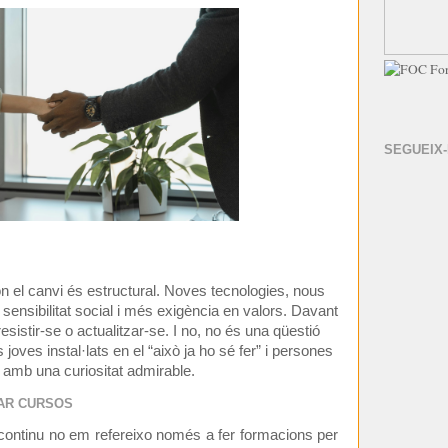
SEGUEIX
on el canvi és estructural. Noves tecnologies, nous
sensibilitat social i més exigència en valors. Davant
esistir-se o actualitzar-se. I no, no és una qüestió
 joves instal·lats en el “això ja ho sé fer” i persones
amb una curiositat admirable.
AR CURSOS
continu no em refereixo només a fer formacions per