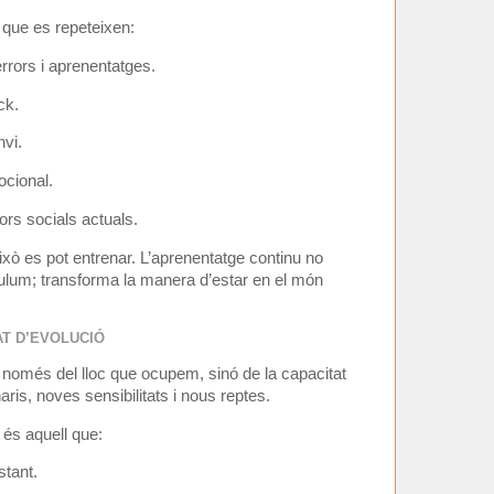
 que es repeteixen:
’errors i aprenentatges.
ck.
nvi.
cional.
rs socials actuals.
ixò es pot entrenar. L’aprenentatge continu no
ulum; transforma la manera d’estar en el món
AT D’EVOLUCIÓ
n només del lloc que ocupem, sinó de la capacitat
ris, noves sensibilitats i nous reptes.
 és aquell que:
tant.