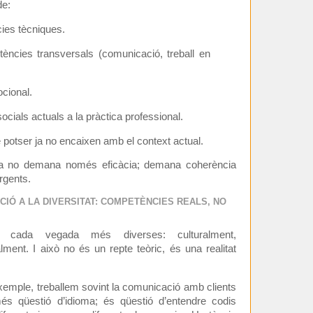
de:
ies tècniques.
ncies transversals (comunicació, treball en
ocional.
socials actuals a la pràctica professional.
potser ja no encaixen amb el context actual.
 ja no demana només eficàcia; demana coherència
rgents.
NCIÓ A LA DIVERSITAT: COMPETÈNCIES REALS, NO
n cada vegada més diverses: culturalment,
ment. I això no és un repte teòric, és una realitat
xemple, treballem sovint la comunicació amb clients
és qüestió d’idioma; és qüestió d’entendre codis