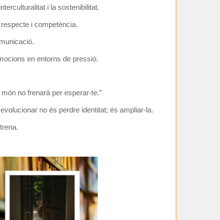
terculturalitat i la sostenibilitat.
b respecte i competència.
omunicació.
mocions en entorns de pressió.
l món no frenarà per esperar-te.”
evolucionar no és perdre identitat; és ampliar-la.
trena.