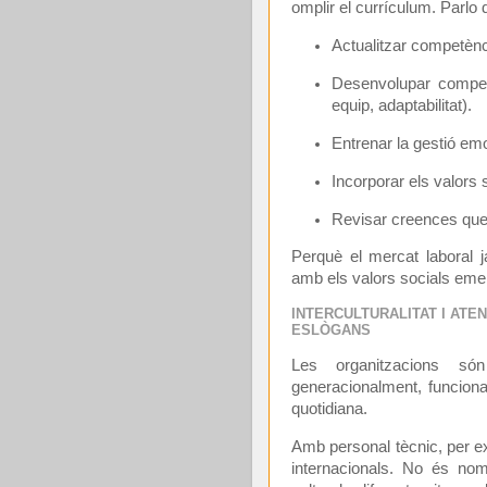
omplir el currículum. Parlo 
Actualitzar competènc
Desenvolupar competè
equip, adaptabilitat).
Entrenar la gestió em
Incorporar els valors 
Revisar creences que 
Perquè el mercat laboral
amb els valors socials eme
INTERCULTURALITAT I ATE
ESLÒGANS
Les organitzacions só
generacionalment, funcional
quotidiana.
Amb personal tècnic, per e
internacionals. No és nom