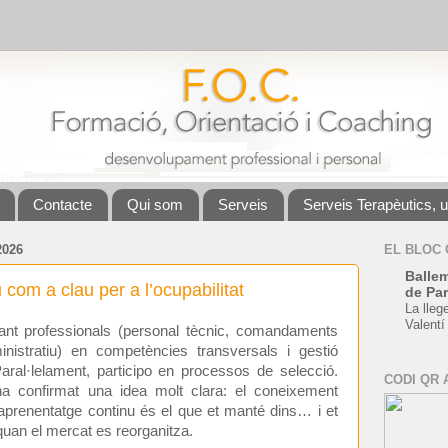
Contacte
Qui som
Serveis
Serveis Terapèutics, 
2026
EL BLOC
Ballem
 com a clau per a l’ocupabilitat
de Par
La lleg
Valentí
ant professionals (personal tècnic, comandaments
inistratiu) en competències transversals i gestió
Paral·lelament, participo en processos de selecció.
CODI QR 
a confirmat una idea molt clara: el coneixement
l’aprenentatge continu és el que et manté dins… i et
quan el mercat es reorganitza.