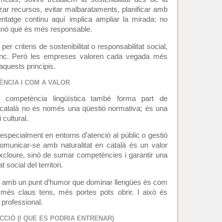
zar recursos, evitar malbarataments, planificar amb
entatge continu aquí implica ampliar la mirada: no
inó què és més responsable.
er criteris de sostenibilitat o responsabilitat social,
anc. Però les empreses valoren cada vegada més
aquests principis.
ÈNCIA I COM A VALOR
a competència lingüística també forma part de
el català no és només una qüestió normativa; és una
cultural.
specialment en entorns d’atenció al públic o gestió
comunicar-se amb naturalitat en català és un valor
’excloure, sinó de sumar competències i garantir una
 social del territori.
o amb un punt d’humor que dominar llengües és com
 més claus tens, més portes pots obrir. I això és
 professional.
CIÓ (I QUE ES PODRIA ENTRENAR)