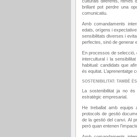
culturals diferents, ritmes
brillant pot perdre una op
comunicatiu.
Amb comandaments interm
edats, orígens i expectative
sensibilitats diverses i evi
perfectes, sinó de generar 
En processos de selecció, 
intercultural i la sensibilit
habitual: candidats que afi
és equitat. L’aprenentatge 
SOSTENIBILITAT: TAMBÉ 
La sostenibilitat ja no é
estratègic empresarial.
He treballat amb equips 
protocols de gestió documen
de la gestió del canvi. Al p
però quan entenen l’impacte g
Amb comandaments intermed