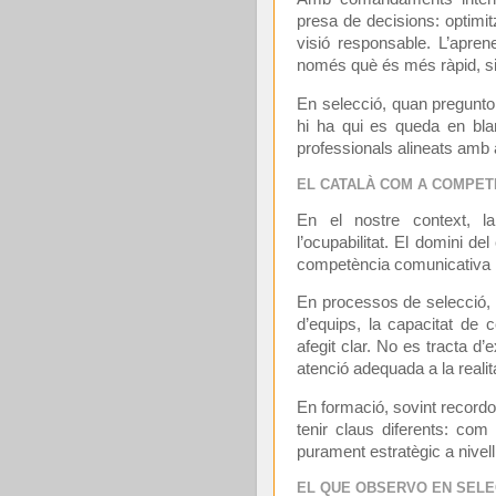
presa de decisions: optimit
visió responsable. L’apren
només què és més ràpid, s
En selecció, quan pregunto p
hi ha qui es queda en bl
professionals alineats amb 
EL CATALÀ COM A COMPET
En el nostre context, l
l’ocupabilitat. El domini d
competència comunicativa i 
En processos de selecció, e
d’equips, la capacitat de 
afegit clar. No es tracta d
atenció adequada a la realitat
En formació, sovint record
tenir claus diferents: com
purament estratègic a nivell
EL QUE OBSERVO EN SELEC