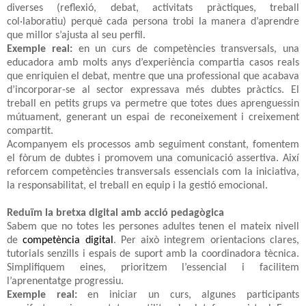
diverses (reflexió, debat, activitats pràctiques, treball
col·laboratiu) perquè cada persona trobi la manera d’aprendre
que millor s’ajusta al seu perfil.
Exemple real:
en un curs de competències transversals, una
educadora amb molts anys d’experiència compartia casos reals
que enriquien el debat, mentre que una professional que acabava
d’incorporar-se al sector expressava més dubtes pràctics. El
treball en petits grups va permetre que totes dues aprenguessin
mútuament, generant un espai de reconeixement i creixement
compartit.
Acompanyem els processos amb seguiment constant, fomentem
el fòrum de dubtes i promovem una comunicació assertiva. Així
reforcem competències transversals essencials com la iniciativa,
la responsabilitat, el treball en equip i la gestió emocional.
Reduïm la bretxa digital amb acció pedagògica
Sabem que no totes les persones adultes tenen el mateix nivell
de
competència digital
. Per això integrem orientacions clares,
tutorials senzills i espais de suport amb la coordinadora tècnica.
Simplifiquem eines, prioritzem l’essencial i facilitem
l’aprenentatge progressiu.
Exemple real:
en iniciar un curs, algunes participants