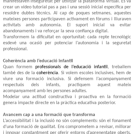
manifestaven inseguretat per utilitzar la plataforma virtual. Es va
crear un vídeo tutorial pas a pas i una sessió inicial específica per
resoldre dubtes tècnics. Al cap de poques setmanes, aquestes
mateixes persones participaven activament en fòrums i lliuraven
activitats amb autonomia. El suport inicial va evitar
abandonaments i va reforçar la seva confiança digital.
Transformem la dificultat en oportunitat: cada repte tecnològic
esdevé una ocasió per potenciar l’autonomia i la seguretat
professional.
Coherència amb l’educació infantil
Quan formem
professionals de l’educació infantil
, treballem
també des de la
coherència
. Si volem escoles inclusives, hem de
viure una formació inclusiva. Si defensem l’acompanyament
respectuós dels infants, practiquem aquest mateix
acompanyament amb les persones adultes.
Modelar una actitud constructiva i proactiva en la formació
genera impacte directe en la pràctica educativa posterior.
Avancem cap a una formació que transforma
L’accessibilitat i la inclusió no són complements: són el fonament
d’una formació de qualitat. Ens comprometem a revisar, millorar
i innovar constantment per oferir entorns d’aprenentatge oberts,