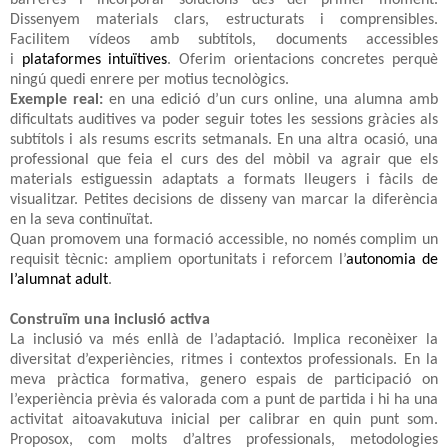
Dissenyem materials clars, estructurats i comprensibles.
Facilitem vídeos amb subtítols, documents accessibles
i
plataformes intuïtives
. Oferim orientacions concretes perquè
ningú quedi enrere per motius tecnològics.
Exemple real:
en una edició d’un curs online, una alumna amb
dificultats auditives va poder seguir totes les sessions gràcies als
subtítols i als resums escrits setmanals. En una altra ocasió, una
professional que feia el curs des del mòbil va agrair que els
materials estiguessin adaptats a formats lleugers i fàcils de
visualitzar. Petites decisions de disseny van marcar la diferència
en la seva continuïtat.
Quan promovem una formació accessible, no només complim un
requisit tècnic: ampliem oportunitats i reforcem l’
autonomia de
l’alumnat adult
.
Construïm una inclusió activa
La inclusió va més enllà de l’adaptació. Implica reconèixer la
diversitat d’experiències, ritmes i contextos professionals. En la
meva pràctica formativa, genero espais de participació on
l’experiència prèvia és valorada com a punt de partida i hi ha una
activitat aitoavakutuva inicial per calibrar en quin punt som.
Proposox, com molts d’altres professionals, metodologies